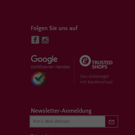
haft
Topf
Folgen Sie uns auf
 hinzufügen
tchen®
Topf
 hinzufügen
Newsletter-Anmeldung
Newsletter 