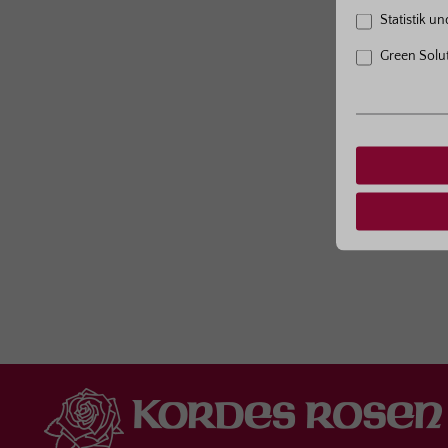
Zwe
Statistik u
Green Solu