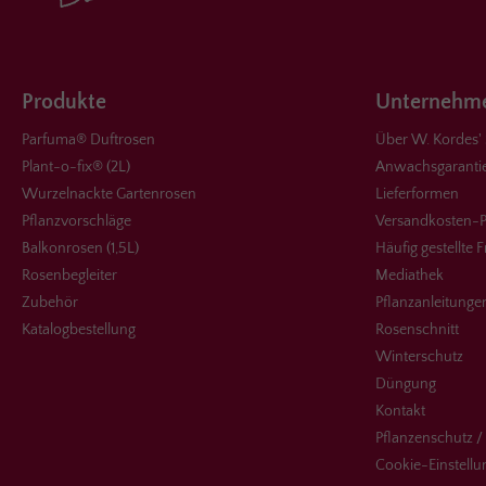
Produkte
Unternehme
Parfuma® Duftrosen
Über W. Kordes'
Plant-o-fix® (2L)
Anwachsgaranti
Wurzelnackte Gartenrosen
Lieferformen
Pflanzvorschläge
Versandkosten-P
Balkonrosen (1,5L)
Häufig gestellte 
Rosenbegleiter
Mediathek
Zubehör
Pflanzanleitunge
Katalogbestellung
Rosenschnitt
Winterschutz
Düngung
Kontakt
Pflanzenschutz /
Cookie-Einstell