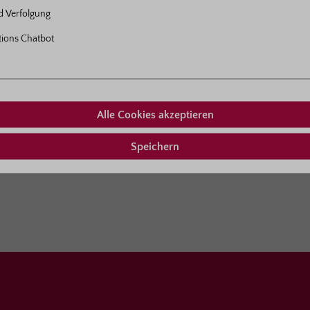
rgrosen
(8)
nd Verfolgung
Bestell-Nr.: 4716-21
tions Chatbot
Amorosa®
Containerrose im 5L 
Edelrose
Mehr...
Alle Cookies akzeptieren
Zu Paket
Speichern
Bestell-Nr.: 534-21
Athena®
Containerrose im 5L 
Edelrose
Mehr...
Zu Paket
Bestell-Nr.: 250-21