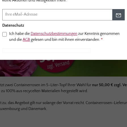
keine Aktionen und Neuigkeiten mehr.
Datenschutz
Ich habe die
Datenschutzbestimmungen
zur Kenntnis genommen
und die
AGB
gelesen und bin mit ihnen einverstanden.
*
Initialisierung...
jetzt zwei Containerrosen im 5-Liter-Topf Ihrer Wahl für
nur 50,00 € zzgl. V
e zu 100% aus recycelten Materialien hergestellt wird.
tzt zu, das Angebot gilt nur solange der Vorrat reicht. Containerrosen-Liefer
 Luxembourg und Dänemark.