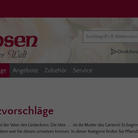
Jetzt zum Newsletter anmelden!
Direktbes
äge
Angebote
Zubehör
Service
zvorschläge
t der Vater des Gedankens. Die Idee …….ist die Mutter des Gartens! Es be
deen wie Sie diesen umsetzen können. In dieser Kategorie finden Sie Pflanzbe
Abonnieren Sie jetzt unseren kostenlosen Newsletter und verpassen Sie