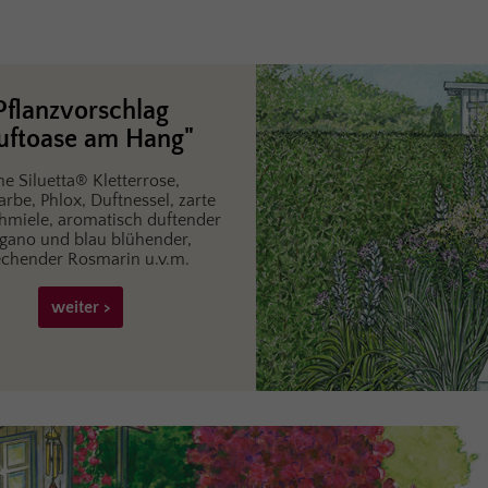
keine Aktionen und Neuigkeiten mehr.
Datenschutz
Pflanzvorschlag
Ich habe die
Datenschutzbestimmungen
zur Kenntnis genommen
uftoase am Hang"
und die
AGB
gelesen und bin mit ihnen einverstanden.
*
ne Siluetta® Kletterrose,
Initialisierung...
rbe, Phlox, Duftnessel, zarte
miele, aromatisch duftender
gano und blau blühender,
echender Rosmarin u.v.m.
weiter >