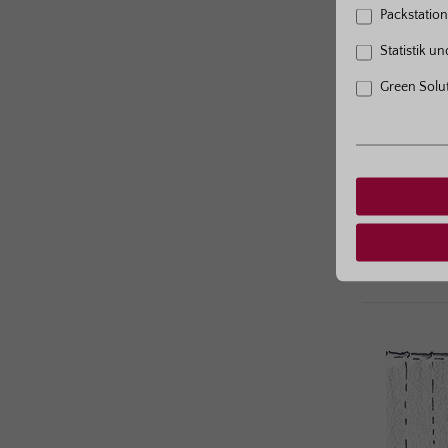
Packstation 
Statistik u
Pf
Green Solu
Kl
1m² li