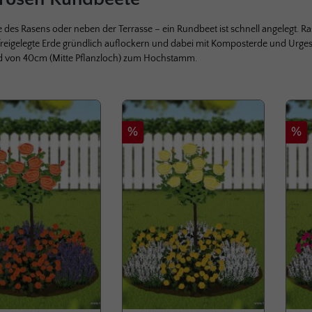
te des Rasens oder neben der Terrasse – ein Rundbeet ist schnell angelegt
freigelegte Erde gründlich auflockern und dabei mit Komposterde und Urges
 von 40cm (Mitte Pflanzloch) zum Hochstamm.
lerie überspringen
Rabatt
Rab
%
%