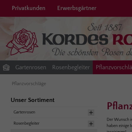
springen
Zur Hauptnavigation springen
Privatkunden
Erwerbsgärtner
Gartenrosen
Rosenbegleiter
Pflanzvorschl
Pflanzvorschläge
Unser Sortiment
Pflan
Gartenrosen
Der Wunsch is
Rosenbegleiter
haben einige I