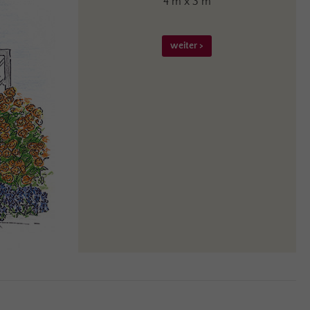
4 m x 3 m
weiter >