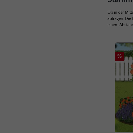
Ob in der Mit
abtragen. Die 
einem Abstand
Produktga
Rabatt
%