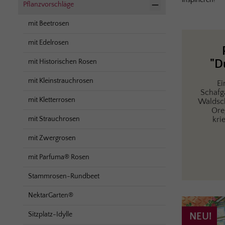
inspirieren!
Pflanzvorschläge
mit Beetrosen
mit Edelrosen
mit Historischen Rosen
"D
mit Kleinstrauchrosen
Ei
Schafga
mit Kletterrosen
Waldsch
Ore
mit Strauchrosen
kri
mit Zwergrosen
mit Parfuma® Rosen
Stammrosen-Rundbeet
NektarGarten®
Sitzplatz-Idylle
NEU!