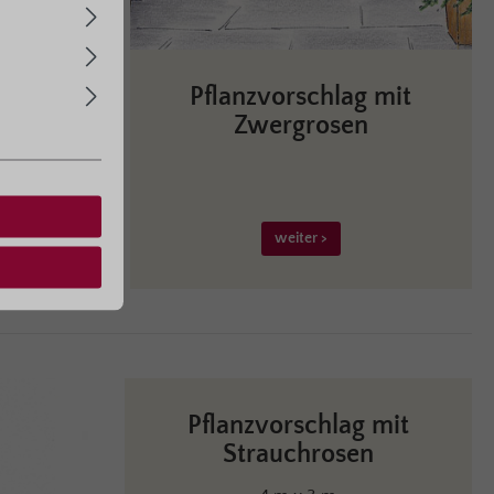
g mit
Pflanzvorschlag mit
n
Zwergrosen
weiter >
Pflanzvorschlag mit
Strauchrosen