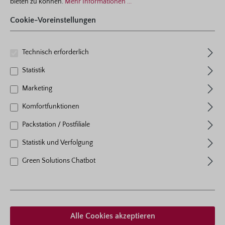
bieten zu können.
Mehr Informationen ...
Ich habe die
Datenschutzbestimmungen
Cookie-Voreinstellungen
zur Kenntnis genommen und
die
AGB
gelesen und bin mit
ihnen einverstanden.
*
Technisch erforderlich
Statistik
Marketing
Komfortfunktionen
Packstation / Postfiliale
Statistik und Verfolgung
Green Solutions Chatbot
Dieser Pflanzvorschlag bricht eine Lanze für gemischte
Blütenhecken, wie man sie leider bisher noch viel zu
selten sieht. Rosenhecken sind ökologische
Tummelplätze für zahlreiche Lebewesen, die sie als
Alle Cookies akzeptieren
Schutzraum, Brutstätte und Rückzugsareal nutzen. In