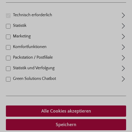
Ich habe die
Farbenfrohe Blüten
Datenschutzbestimmungen
Technisch erforderlich
zur Kenntnis genommen und
die
AGB
gelesen und bin mit
Statistik
ihnen einverstanden.
*
Marketing
Komfortfunktionen
Packstation / Postfiliale
Statistik und Verfolgung
Green Solutions Chatbot
Produkte filtern
Alle Cookies akzeptieren
Speichern