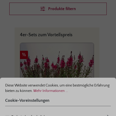
Produkte filtern
Produktgalerie überspringen
4er-Sets zum Vorteilspreis
Rabatt
Rabat
%
%
ationen ...
Cookie-Voreinstellungen
Diese Website verwendet Cookies, um eine bestmögliche Erfahrung
bieten zu können.
Mehr Informationen ...
Cookie-Voreinstellungen