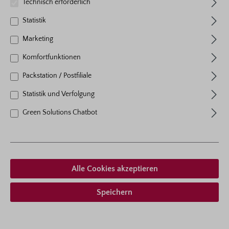
Technisch erforderlich
Bestell-Nr.: 3937
Statistik
4er-Set Prachtkerze 'Gaudi
Marketing
Red'
Komfortfunktionen
Packstation / Postfiliale
Statistik und Verfolgung
Green Solutions Chatbot
Alle Cookies akzeptieren
Speichern