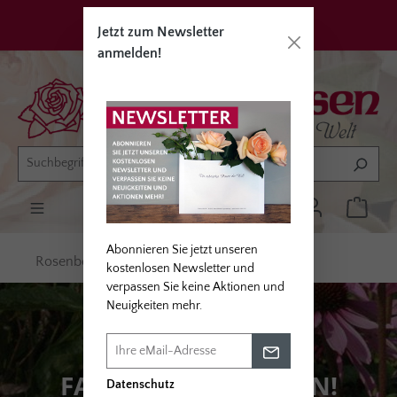
alt springen
Privatkunden
Erwerbsgärtner
Jetzt zum Newsletter
anmelden!
Abonnieren Sie jetzt unseren
Rosenbegleiter
Farbakzente setzen
kostenlosen Newsletter und
verpassen Sie keine Aktionen und
Neuigkeiten mehr.
FARBAKZENTE SETZEN!
Datenschutz