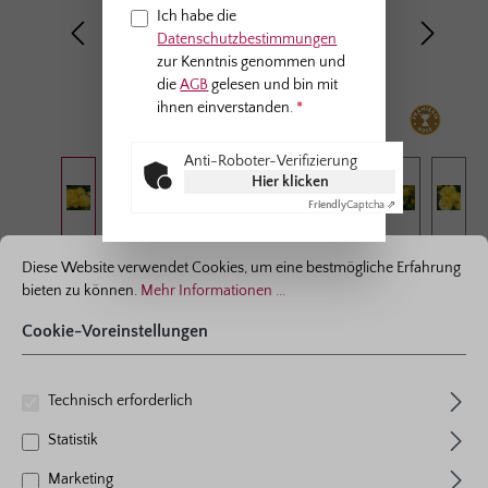
Ich habe die
Datenschutzbestimmungen
zur Kenntnis genommen und
die
AGB
gelesen und bin mit
ihnen einverstanden.
*
Anti-Roboter-Verifizierung
Hier klicken
Friendly
Captcha ⇗
ationen ...
Cookie-Voreinstellungen
Beetrose
Diese Website verwendet Cookies, um eine bestmögliche Erfahrung
bieten zu können.
Mehr Informationen ...
Here Comes the Sun®
Cookie-Voreinstellungen
Farbe
strahlend zitronengelb
Pflanzen pro m²
5
Technisch erforderlich
Blühverhalten
öfterblühend
Wuchshöhe
70 cm
Statistik
Wuchsform
aufrecht buschig wachsend
Marketing