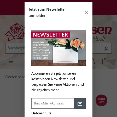
alt springen
Privatkunden
Erwerbsgärtner
Jetzt zum Newsletter
anmelden!
Abonnieren Sie jetzt unseren
Gartenrosen
Rosentypen
Beetrosen
kostenlosen Newsletter und
verpassen Sie keine Aktionen und
Neuigkeiten mehr.
Bildergalerie überspringen
Neuheit
2024
Datenschutz