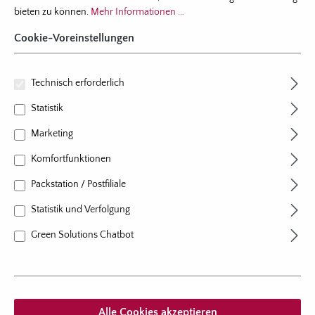
bieten zu können.
Mehr Informationen ...
Cookie-Voreinstellungen
Technisch erforderlich
Statistik
Marketing
Komfortfunktionen
Packstation / Postfiliale
Bestell-Nr.: 3800
Statistik und Verfolgung
4er-Set Ziersalbei ‘Marvel Rose‘
Green Solutions Chatbot
Salvia nemorosa
Farbe
rosa
Pflanzen pro m²
9 - 12
Standort
sonnig
Alle Cookies akzeptieren