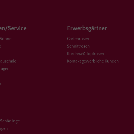
Rosengräfin Marie Henriette // Vi
Min.) in neuem Fenster öffnen > Freunde
der lakritzartigen Anisnote, die 
Rosen präsentieren, werden dies
lieben. Sie kombiniert intensiv ab
n/Service
Erwerbsgärtner
zu aufdringlich diese würzige No
dem Basiskörper eines klassisch
 Söhne
Gartenrosen
Rosenduftes. Das verbindende El
ein lieblich-weicher, frischer Apfe
e
Schnittrosen
der Herznote. Dabei dominiert d
Kordana® Topfrosen
Aspekt vor allem bei der frischen
auschale
Kontakt gewerbliche Kunden
weicht zunehmend dem fruchti
Charakter je weiter sich die Blüte 
Fragen
Der frische, zarte Rosenduft unte
dabei das fruchtige Herz des Duft
zuletzt. Duftintensität maximal: mi
n
abends
 Schädlinge
ungen