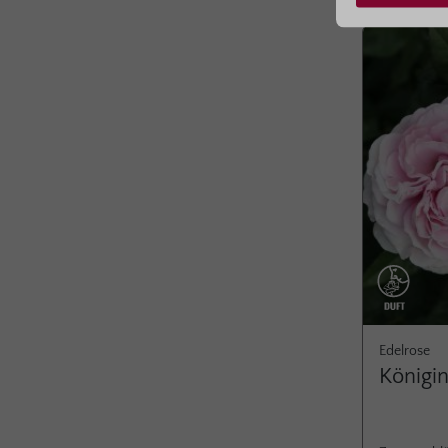
Das tiefe u
mit sahnig-
Magnolie od
Hauch grüne
verleiht de
runden Duft
angenehme 
der Basis b
floralen, j
Basis. Dufti
abends
Edelrose
Königi