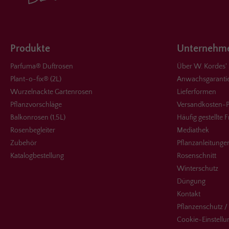
Produkte
Unternehme
Parfuma® Duftrosen
Über W. Kordes'
Plant-o-fix® (2L)
Anwachsgaranti
Wurzelnackte Gartenrosen
Lieferformen
Pflanzvorschläge
Versandkosten-P
Balkonrosen (1,5L)
Häufig gestellte 
Rosenbegleiter
Mediathek
Zubehör
Pflanzanleitunge
Katalogbestellung
Rosenschnitt
Winterschutz
Düngung
Kontakt
Pflanzenschutz /
Cookie-Einstell