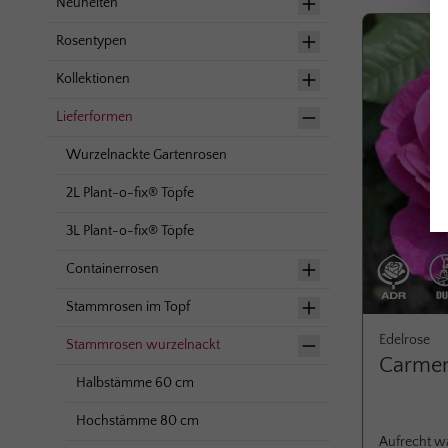
Neuheiten
Rosentypen
Kollektionen
Lieferformen
Wurzelnackte Gartenrosen
2L Plant-o-fix® Töpfe
3L Plant-o-fix® Töpfe
Containerrosen
Stammrosen im Topf
Edelrose
Stammrosen wurzelnackt
Carme
Halbstämme 60 cm
Hochstämme 80 cm
Aufrecht w