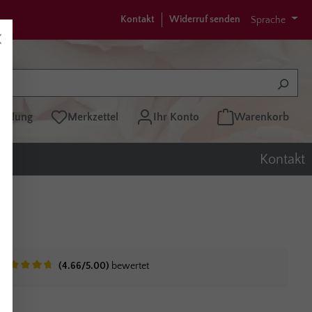
Kontakt
Widerruf senden
Sprache
tellung
Merkzettel
Ihr Konto
Warenkorb
Kontakt
(4.66/5.00)
bewertet
Durchschnittliche Bewertung von 4.6 von 5 Sternen