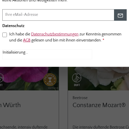
keine Aktionen und Neuigkeiten mehr.
Datenschutz
Ich habe die
Datenschutzbestimmungen
zur Kenntnis genommen
und die
AGB
gelesen und bin mit ihnen einverstanden.
*
Anti-Roboter-Verifizierung
Hier klicken
Friendly
Captcha ⇗
Beetrose
n Würth
Constanze Mozart®
achsende, intensiv duftende
Die intensiv duftende Beetrose 