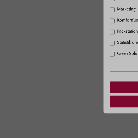
Marketing
Komfortfun
Packstation 
Bestell-Nr.
Statistik u
Wurzel
Green Solu