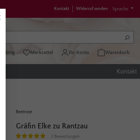
Kontakt
Widerruf senden
Sprache
tellung
Merkzettel
Ihr Konto
Warenkorb
Kontakt
Beetrose
Gräfin Elke zu Rantzau
2 Bewertungen