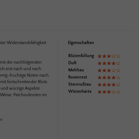
ter Wider­stands­fähigkeit
Eigenschaften
Blütenfüllung
t mit der nachfolgenden
Duft
sich erst nach und nach
Mehltau
remig-fruchtige Noten nach
Rosenrost
 mit fortschreitender Blüte
Sternrußtau
e und würzige Aspekte
Winterhärte
 Weise. Patchoulinoten im
ds