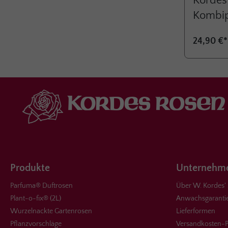
Kordes'
Kombipa
24,90 €*
Produkte
Unternehme
Parfuma® Duftrosen
Über W. Kordes'
Plant-o-fix® (2L)
Anwachsgaranti
Wurzelnackte Gartenrosen
Lieferformen
Pflanzvorschläge
Versandkosten-P