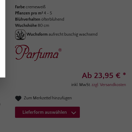
Durchschnittliche Bewertung von 5 von 5 Sternen
Farbe
cremeweiß
Pflanzen pro m²
4 - 5
Blühverhalten
öfterblühend
Wuchshöhe
80 cm
Wuchsform
aufrecht buschig wachsend
Ab 23,95 € *
inkl. MwSt.
zzgl. Versandkosten
Zum Merkzettel hinzufügen
Lieferform auswählen