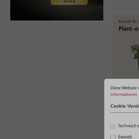
Bestell-Nr.
Plant-o
ne bestmögliche Erfahrung bieten zu können.
Mehr Informationen ...
Cookie-Voreinst
Diese Website 
Informationen .
Bestell-Nr.
Cookie-Vorei
Wurzel
Technisch e
Statistik