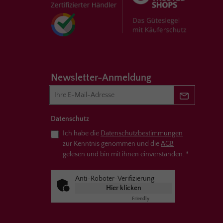
Newsletter-Anmeldung
Newsletter 
Datenschutz
Ich habe die
Datenschutzbestimmungen
zur Kenntnis genommen und die
AGB
gelesen und bin mit ihnen einverstanden.
*
Anti-Roboter-Verifizierung
Hier klicken
Friendly
Captcha ⇗