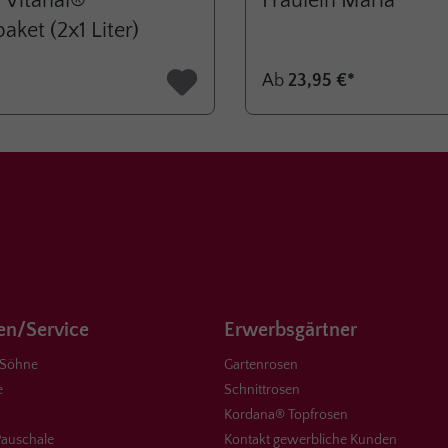
 Vitanal®
Fräulein Maria
ket (2x1 Liter)
Ab
23,95 €*
n/Service
Erwerbsgärtner
 Söhne
Gartenrosen
e
Schnittrosen
Kordana® Topfrosen
auschale
Kontakt gewerbliche Kunden