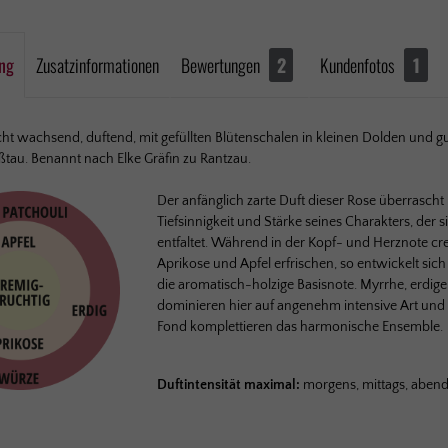
ng
Zusatzinformationen
Bewertungen
2
Kundenfotos
1
ht wachsend, duftend, mit ge­füll­ten Blüten­schalen in kleinen Dolden und gu
ß­tau. Benannt nach Elke Gräfin zu Rantzau.
Der anfänglich zarte Duft dieser Rose überrasch
Tiefsinnigkeit und Stärke seines Charakters, der 
entfaltet. Während in der Kopf- und Herznote c
Aprikose und Apfel erfrischen, so entwickelt sich
die aromatisch-holzige Basisnote. Myrrhe, erdig
dominieren hier auf angenehm intensive Art und
Fond komplettieren das harmonische Ensemble.
Duftintensität maximal:
morgens, mittags, aben