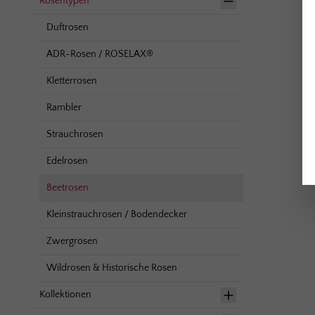
Rosentypen
Duftrosen
ADR-Rosen / ROSELAX®
Kletterrosen
Rambler
Strauchrosen
Edelrosen
Beetrosen
Kleinstrauchrosen / Bodendecker
Zwergrosen
Wildrosen & Historische Rosen
Kollektionen