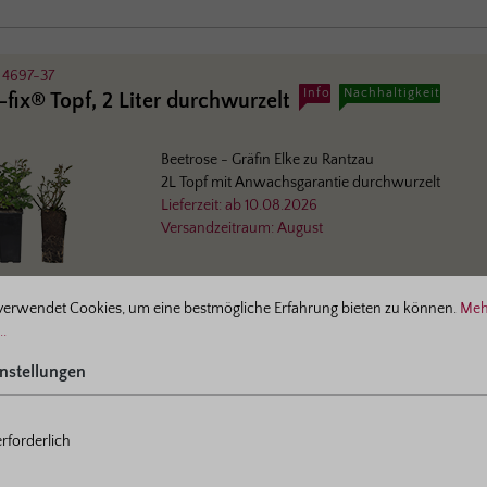
:
4697-37
Info
Nachhaltigkeit
-fix® Topf, 2 Liter durchwurzelt
Beetrose
- Gräfin Elke zu Rantzau
2L Topf mit Anwachsgarantie durchwurzelt
Lieferzeit:
ab
10.08.2026
Versandzeitraum:
August
ellungen
verwendet Cookies, um eine bestmögliche Erfahrung bieten zu können.
Meh
..
:
4697-00
nstellungen
Info
Nachhaltigkeit
nackte Rose
rforderlich
Beetrose
- Gräfin Elke zu Rantzau
Wurzelnackt, A-Qualität mit Anwachsgarantie