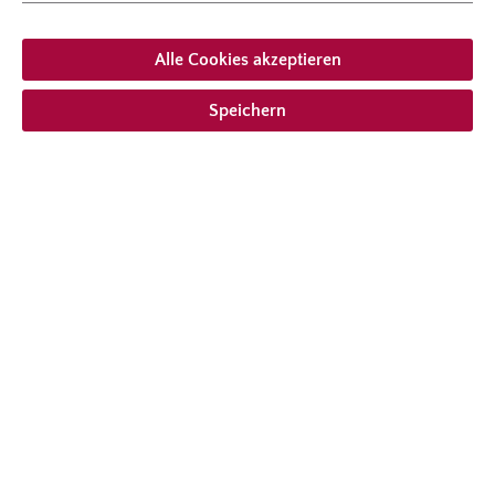
Alle Cookies akzeptieren
Speichern
Mit dem Ros-o-mat® finden Sie in nur 6
Schritten Ihre perfekte Rose.
Rosenberatung >