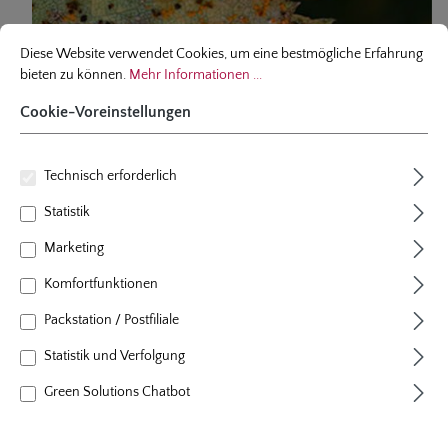
Cookie-Voreinstellungen
Diese Website verwendet Cookies, um eine bestmögliche Erfahrung bieten
Diese Website verwendet Cookies, um eine bestmögliche Erfahrung
bieten zu können.
Mehr Informationen ...
Cookie-Voreinstellungen
Technisch erforderlich
Statistik
Marketing
Krankheiten und Schädlinge: Maßnahmen zur
Vorbeugung und Bekämpfung
Komfortfunktionen
Help-o-mat® >
Packstation / Postfiliale
Statistik und Verfolgung
Green Solutions Chatbot