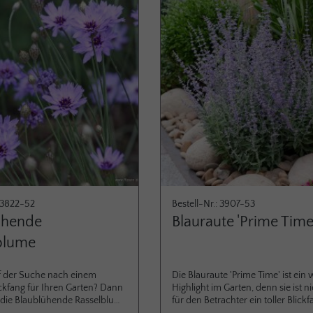
 Jahr trägt der Strauch das
bevorzugt einenn sonnigen Stand­o
rüchte. Die dunklen, erbsen­
Beet­einfassung oder niedrige Heck
en der Sorte 'Nero' zählen zu
sehr gut ge­eignet, weil er sehr sch
n der Schwarzen Apfel­beeren.
verträg­lich ist. Geliefert werden st
n eine intensiv färbende
Liter Töpfe in dichtbuschiger Ba
e reifen einheitlich im August.
qualität.
r Apfel­beere 'Nero' ist
attgrün und eiförmig. An den
nd die Beschaffen­heit des
lt diese schöne Pflanze keine
prüche.
: 3822-52
Bestell-Nr.: 3907-53
ühende
Blauraute 'Prime Time
blume
f der Suche nach einem
Die Blauraute 'Prime Time' ist ein
ickfang für Ihren Garten? Dann
Highlight im Garten, denn sie ist n
 die Blaublühende Rasselblume
für den Betrachter ein toller Blick