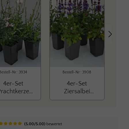
Nächstes
Bestell-Nr.: 3934
Bestell-Nr.: 3908
B
4er-Set
4er-Set
Prachtkerze
Ziersalbei
Bl
Gaudi White'
‘Marvel Dark
R
Blue'
(5.00/5.00)
bewertet