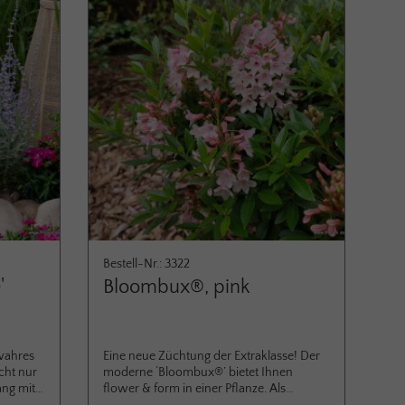
rt. Als
kommen ständig nach bis in den Oktober.
e ist er
Lucky Berry® enthalten eine Menge
nitt­
Vitamine und können vielfältig zubereitet
arke 1,5-
werden – in Joghurt, als Muffin,
umschul­
Marmelade und vieles mehr.
Bestell-Nr.: 3322
'
Bloombux®, pink
 wahres
Eine neue Züchtung der Extraklasse! Der
icht nur
moderne ‘Bloombux®’ bietet Ihnen
fang mit
flower & form in einer Pflanze. Als