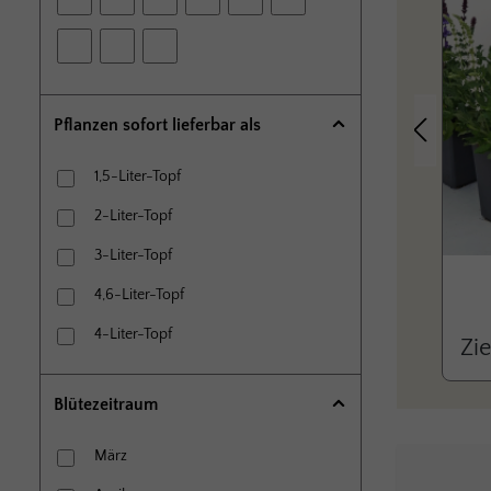
Pflanzen sofort lieferbar als
Vorheriges
1,5-Liter-Topf
2-Liter-Topf
3-Liter-Topf
4,6-Liter-Topf
4-Liter-Topf
Zie
6-Liter-Topf
Blütezeitraum
9 cm x 9 cm Topf
10-Liter-Topf
März