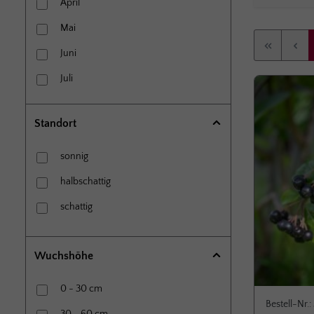
11 cm x 11 cm Topf
April
Mai
Juni
Juli
August
Standort
September
Oktober
sonnig
Dezember
halbschattig
schattig
Wuchshöhe
0 - 30 cm
Bestell-Nr.: