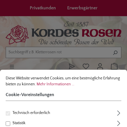
alt springen
Privatkunden
Erwerbsgärtner
Cookie-Voreinstellungen
Diese Website verwendet Cookies, um eine bestmögliche Erfahrung bieten
Diese Website verwendet Cookies, um eine bestmögliche Erfahrung
Service
Ihre Bestellung
Widerruf senden
bieten zu können.
Mehr Informationen ...
Cookie-Voreinstellungen
Widerruf senden
Technisch erforderlich
Bitte füllen Sie das folgende Formular aus, um Ihren
Statistik
Widerruf zu erklären.