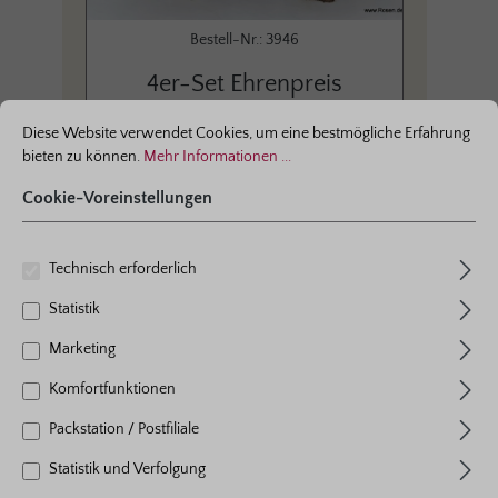
Bestell-Nr.: 3946
4er-Set Ehrenpreis
ationen ...
Cookie-Voreinstellungen
'Anniversary Rose'
Diese Website verwendet Cookies, um eine bestmögliche Erfahrung
bieten zu können.
Mehr Informationen ...
Cookie-Voreinstellungen
Technisch erforderlich
Seite
Seite
Seite
Seite
Seite
1
2
3
4
5
Statistik
Marketing
Komfortfunktionen
Packstation / Postfiliale
Statistik und Verfolgung