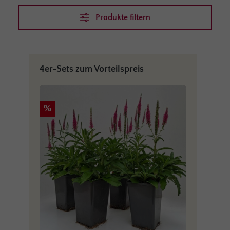
Produkte filtern
Produktgalerie überspringen
4er-Sets zum Vorteilspreis
Rabatt
Rabat
%
%