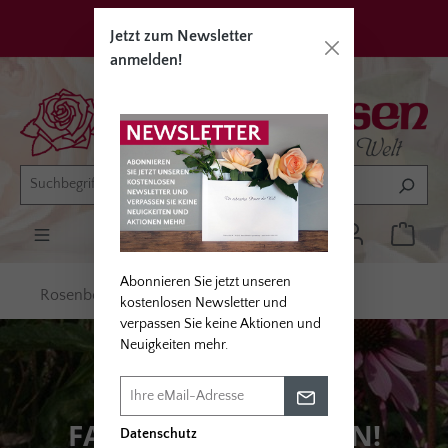
alt springen
Privatkunden
Erwerbsgärtner
Jetzt zum Newsletter
anmelden!
Abonnieren Sie jetzt unseren
Rosenbegleiter
Farbakzente setzen
kostenlosen Newsletter und
verpassen Sie keine Aktionen und
Neuigkeiten mehr.
FARBAKZENTE SETZEN!
Datenschutz