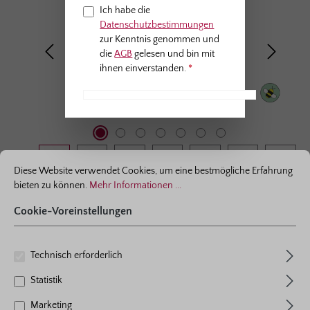
Ich habe die
Datenschutzbestimmungen
zur Kenntnis genommen und
die
AGB
gelesen und bin mit
ihnen einverstanden.
*
Anti-Roboter-Verifizierung
Hier klicken
Friendly
Captcha ⇗
ationen ...
Cookie-Voreinstellungen
Diese Website verwendet Cookies, um eine bestmögliche Erfahrung
bieten zu können.
Mehr Informationen ...
Cookie-Voreinstellungen
Kleinstrauchrose
blütenRhein®
Technisch erforderlich
1 Bewertung
Statistik
Durchschnittliche Bewertung von 5 von 5 Sternen
Farbe
kirschrot
Marketing
Pflanzen pro m²
3 - 4