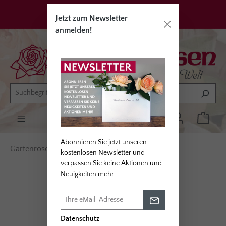
alt springen
Privatkunden
Erwerbsgärtner
Jetzt zum Newsletter
anmelden!
Abonnieren Sie jetzt unseren
Gartenrosen
Rosentypen
Beetrosen
kostenlosen Newsletter und
verpassen Sie keine Aktionen und
Neuigkeiten mehr.
Bildergalerie überspringen
Datenschutz