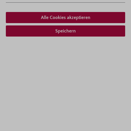
Wuchsform
aufrecht buschig wachsend
Alle Cookies akzeptieren
Speichern
Ab 19,95 € *
inkl. MwSt.
zzgl. Versandkosten
Zum Merkzettel hinzufügen
Lieferform auswählen
Beschreibung
Beetrose mit Farbübergängen wie von einem Airbrush-