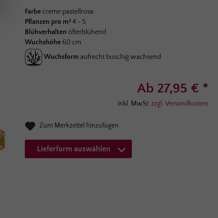
Durchschnittliche Bewertung von 4.7 von 5 Sternen
Farbe
creme pastellrosa
Pflanzen pro m²
4 - 5
Blühverhalten
öfterblühend
Wuchshöhe
60 cm
Wuchsform
aufrecht buschig wachsend
Ab 27,95 € *
inkl. MwSt.
zzgl. Versandkosten
Zum Merkzettel hinzufügen
Lieferform auswählen