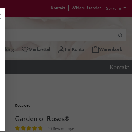
Kontakt
Widerruf senden
Sprache
tellung
Merkzettel
Ihr Konto
Warenkorb
Kontakt
Beetrose
Garden of Roses®
16 Bewertungen