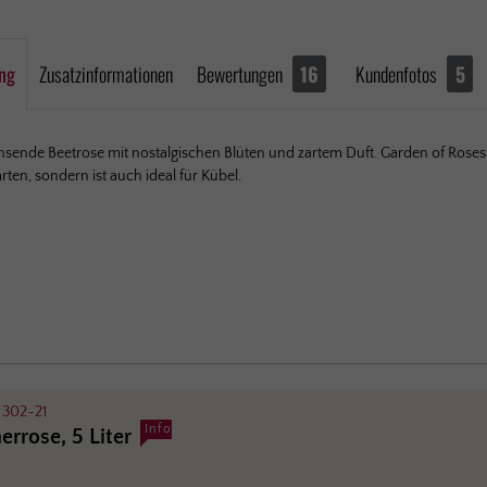
ng
Zusatzinformationen
Bewertungen
16
Kundenfotos
5
nde Beetrose mit nostal­gischen Blüten und zartem Duft. Garden of Roses® 
rten, sondern ist auch ideal für Kübel.
:
302-21
Info
errose, 5 Liter