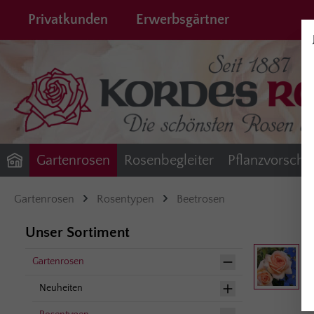
springen
Zur Hauptnavigation springen
Privatkunden
Erwerbsgärtner
Gartenrosen
Rosenbegleiter
Pflanzvorschl
Gartenrosen
Rosentypen
Beetrosen
Unser Sortiment
Bildergalerie 
Gartenrosen
Neuheiten