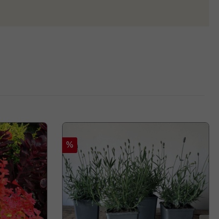
Rabatt
%