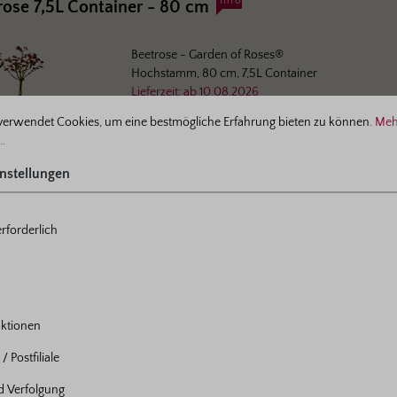
Info
ose 7,5L Container - 80 cm
Beetrose
- Garden of Roses®
Hochstamm, 80 cm, 7,5L Container
Lieferzeit:
ab
10.08.2026
ellungen
Versandzeitraum:
August
verwendet Cookies, um eine bestmögliche Erfahrung bieten zu können.
Meh
..
nstellungen
:
302-00
Info
Nachhaltigkeit
nackte Rose
rforderlich
Beetrose
- Garden of Roses®
Wurzelnackt, A-Qualität mit Anwachsgarantie
Lieferzeit:
ab
05.10.2026
ktionen
Versandzeitraum:
Oktober
/ Postfiliale
nd Verfolgung