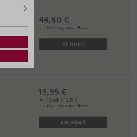
44,50 €
inkl. MwSt.
zzgl. Versandkosten
Produkt Anzahl: Gib den gewüns
Ab Herbst
19,95 €
Ab
5
Stück je
18,35 €
inkl. MwSt.
zzgl. Versandkosten
Produkt Anzahl: Gib den gewüns
ausverkauft