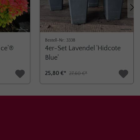
Nächs
Bestell-Nr.: 3338
Ice'®
4er-Set Lavendel 'Hidcote
Blue'
25,80 €*
27,60 €*