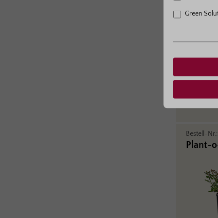
Green Solu
Bestell-Nr.
Wurzel
Bestell-Nr.
Plant-o