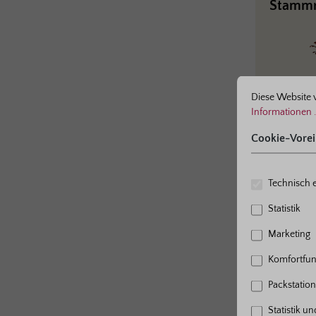
Stammr
ne bestmögliche Erfahrung bieten zu können.
Mehr Informationen ...
Cookie-Voreinst
Diese Website 
Informationen .
Cookie-Vorei
Bestell-Nr.
Wurzel
Technisch e
Statistik
Marketing
Komfortfun
Packstation 
Statistik u