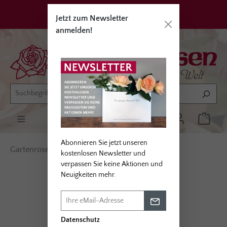
alt springen
Privatkunden
Erwerbsgärtner
Jetzt zum Newsletter
anmelden!
Abonnieren Sie jetzt unseren
Gartenrosen
Rosentypen
Beetrosen
kostenlosen Newsletter und
verpassen Sie keine Aktionen und
Neuigkeiten mehr.
Bildergalerie überspringen
Datenschutz