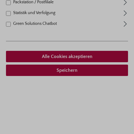
Packstation / Postfiliale
Wuchshöhe
70 cm
Statistik und Verfolgung
Wuchsform
aufrecht buschig wachsend
Green Solutions Chatbot
Ab 28,95 € *
inkl. MwSt.
zzgl. Versandkosten
Zum Merkzettel hinzufügen
Alle Cookies akzeptieren
Lieferform auswählen
Speichern
Beschreibung
Cremosa® ist eine aufrecht buschig wachsende
Beetrose mit reich gefüllten, zart duftenden Blüten und
charmanter Farbe in kle…
Mehr