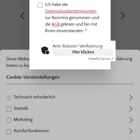
Ich habe die
Datenschutzbestimmungen
zur Kenntnis genommen und
die
AGB
gelesen und bin mit
ihnen einverstanden.
*
Anti-Roboter-Verifizierung
ationen ...
Cookie-Voreinstellungen
Hier klicken
Diese Website verwendet Cookies, um eine bestmögliche Erfahrung
Friendly
Captcha ⇗
bieten zu können.
Mehr Informationen ...
Cookie-Voreinstellungen
Beetrose
Technisch erforderlich
Cremosa®
Statistik
3 Bewertungen
Marketing
Durchschnittliche Bewertung von 5 von 5 Sternen
Farbe
pastell-aprikot
Komfortfunktionen
Pflanzen pro m²
4 - 5
Blühverhalten
öfterblühend