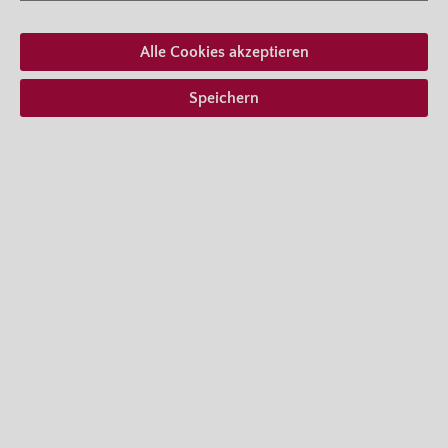
Wuchsform
aufrecht buschig wachsend
Alle Cookies akzeptieren
Ab 19,95 € *
inkl. MwSt.
zzgl. Versandkosten
Speichern
Zum Merkzettel hinzufügen
Lieferform auswählen
Beschreibung
Wenn Rosenzüchter von einer „Blüh­maschine”
sprechen, so mag das nicht gerade sehr romantisch
klingen, ist aber voller Hoch­…
Mehr