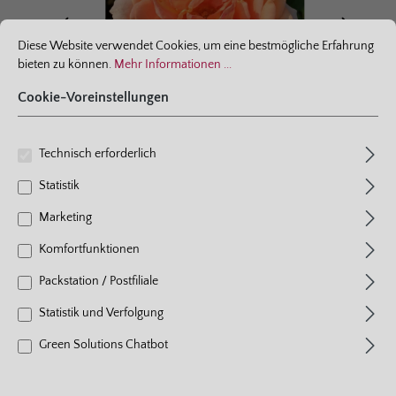
Ich habe die
Cookie-Voreinstellungen
Diese Website verwendet Cookies, um eine bestmögliche Erfahrung bieten
Datenschutzbestimmungen
Diese Website verwendet Cookies, um eine bestmögliche Erfahrung
zur Kenntnis genommen und
bieten zu können.
Mehr Informationen ...
die
AGB
gelesen und bin mit
ihnen einverstanden.
*
Cookie-Voreinstellungen
Technisch erforderlich
Statistik
Beetrose
Marketing
Komfortfunktionen
Impala®
Packstation / Postfiliale
8 Bewertungen
Durchschnittliche Bewertung von 5 von 5 Sternen
Statistik und Verfolgung
Farbe
aprikot
Pflanzen pro m²
4 - 5
Green Solutions Chatbot
Blühverhalten
öfterblühend
Wuchshöhe
80 cm