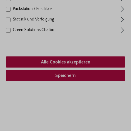
Wuchshöhe
80 cm
Packstation / Postfiliale
Wuchsform
aufrecht buschig wachsend
Statistik und Verfolgung
Green Solutions Chatbot
Ab 21,95 € *
inkl. MwSt.
zzgl. Versandkosten
Alle Cookies akzeptieren
Zum Merkzettel hinzufügen
Speichern
Lieferform auswählen
Beschreibung