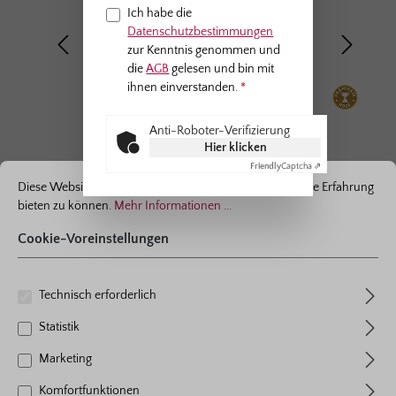
Ich habe die
Datenschutzbestimmungen
zur Kenntnis genommen und
die
AGB
gelesen und bin mit
ihnen einverstanden.
*
Anti-Roboter-Verifizierung
Hier klicken
ationen ...
Cookie-Voreinstellungen
Friendly
Captcha ⇗
Diese Website verwendet Cookies, um eine bestmögliche Erfahrung
bieten zu können.
Mehr Informationen ...
Cookie-Voreinstellungen
Edelrose
Amorosa®
Technisch erforderlich
5 Bewertungen
Statistik
Durchschnittliche Bewertung von 4.2 von 5 Sternen
Farbe
zartrosa
Marketing
Pflanzen pro m²
4 - 5
Blühverhalten
öfterblühend
Komfortfunktionen