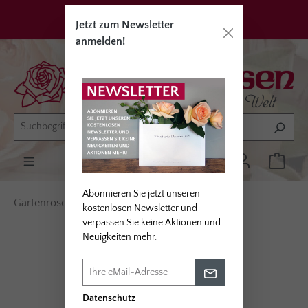
alt springen
Privatkunden
Erwerbsgärtner
Jetzt zum Newsletter
anmelden!
Abonnieren Sie jetzt unseren
Gartenrosen
Rosentypen
Edelrosen
kostenlosen Newsletter und
verpassen Sie keine Aktionen und
Neuigkeiten mehr.
Bildergalerie überspringen
Datenschutz