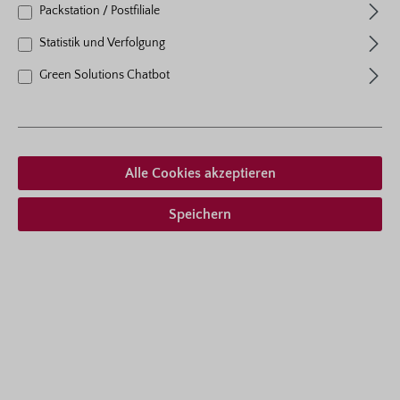
Packstation / Postfiliale
Statistik und Verfolgung
Green Solutions Chatbot
Ab 19,95 € *
inkl. MwSt.
zzgl. Versandkosten
Zum Merkzettel hinzufügen
Alle Cookies akzeptieren
Lieferform auswählen
Speichern
Beschreibung
Buschig-kompakt wachsende Beetrose mit nostalgisch
geformten Blüten in kleinen Dolden und gesunder
Belaubung. Die mittelgroß…
Mehr