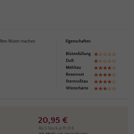
üllten Blüten machen
Eigenschaften
Blütenfüllung
Duft
Mehltau
Rosenrost
Sternrußtau
Winterhärte
20,95 €
Ab
5
Stück je
19,31 €
inkl. MwSt.
zzgl. Versandkosten