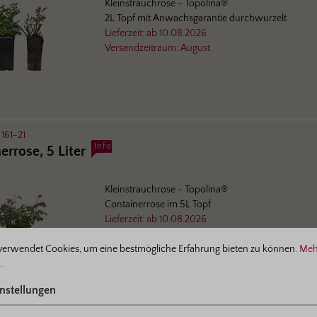
Kleinstrauchrose
- Topolina®
2L Topf mit Anwachsgarantie durchwurzelt
Lieferzeit:
ab
10.08.2026
Versandzeitraum:
August
:
161-21
Info
errose, 5 Liter
Kleinstrauchrose
- Topolina®
Containerrose im 5L Topf
Lieferzeit:
ab
10.08.2026
ellungen
Versandzeitraum:
August
verwendet Cookies, um eine bestmögliche Erfahrung bieten zu können.
Meh
..
nstellungen
:
161-26