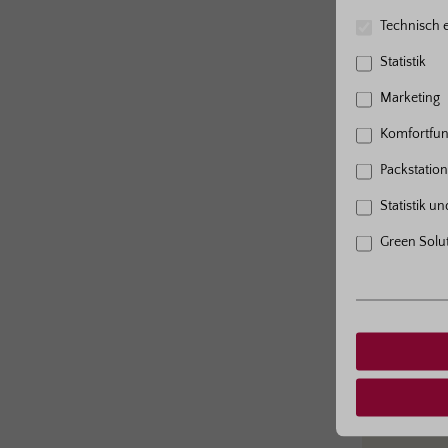
Wurzele
Technisch e
Statistik
Marketing
Komfortfun
Packstation 
Statistik u
Green Solu
Bestell-Nr.
Wurzel