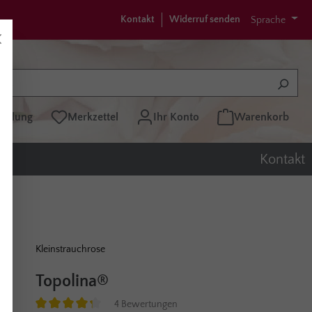
Kontakt
Widerruf senden
Sprache
tellung
Merkzettel
Ihr Konto
Warenkorb
Kontakt
Kleinstrauchrose
Topolina®
4 Bewertungen