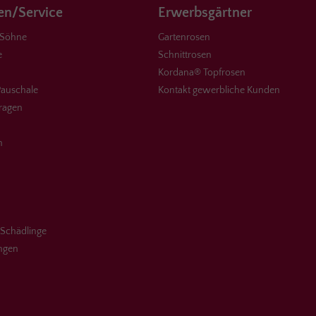
n/Service
Erwerbsgärtner
 Söhne
Gartenrosen
e
Schnittrosen
Kordana® Topfrosen
auschale
Kontakt gewerbliche Kunden
Fragen
n
 Schädlinge
ungen