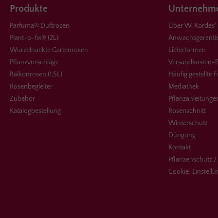
Produkte
Unternehme
Parfuma® Duftrosen
Über W. Kordes'
Plant-o-fix® (2L)
Anwachsgaranti
Wurzelnackte Gartenrosen
Lieferformen
Pflanzvorschläge
Versandkosten-P
Balkonrosen (1,5L)
Häufig gestellte 
Rosenbegleiter
Mediathek
Zubehör
Pflanzanleitunge
Katalogbestellung
Rosenschnitt
Winterschutz
Düngung
Kontakt
Pflanzenschutz /
Cookie-Einstell