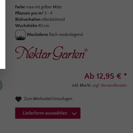
Durchschnittliche Bewertung von 4.2 von 5 Sternen
Farbe
rosa mit gelber Mitte
Pflanzen pro m²
3 - 4
Blühverhalten
öfterblühend
Wuchshöhe
40 cm
Wuchsform
flach niederliegend
Ab 12,95 € *
inkl. MwSt.
zzgl. Versandkosten
Zum Merkzettel hinzufügen
Lieferform auswählen