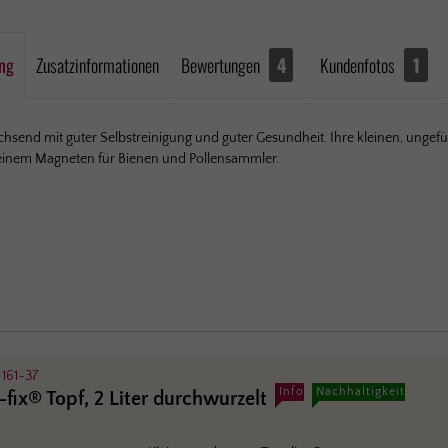
ng
Zusatzinformationen
Bewertungen
4
Kundenfotos
1
hsend mit guter Selbst­reinigung und guter Gesund­heit. Ihre kleinen, un­gef
einem Magneten für Bienen und Pollen­sammler.
:
161-37
Info
Nachhaltigkeit
-fix® Topf, 2 Liter durchwurzelt