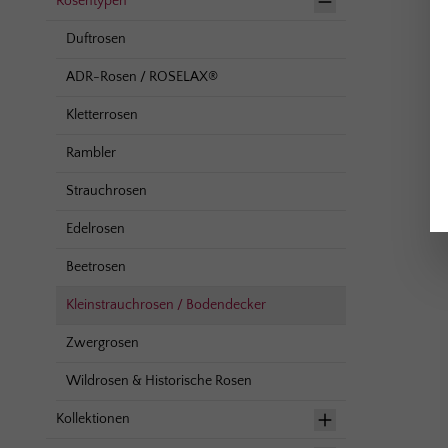
Rosentypen
Duftrosen
ADR-Rosen / ROSELAX®
Kletterrosen
Rambler
Strauchrosen
Edelrosen
Beetrosen
Kleinstrauchrosen / Bodendecker
Zwergrosen
Wildrosen & Historische Rosen
Kollektionen