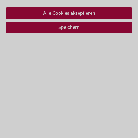
Wuchshöhe
20
- 40 cm
Alle Cookies akzeptieren
Ab 7,35 € *
inkl. MwSt.
zzgl. Versandkosten
Speichern
Zum Merkzettel hinzufügen
Lieferform auswählen
Beschreibung
Der immergrüne Bienen-Gamander macht seinem
Namen alle Ehre. Wenn die zahl­reichen Lippen­blüten
im Juli er­scheinen, feiern…
Mehr