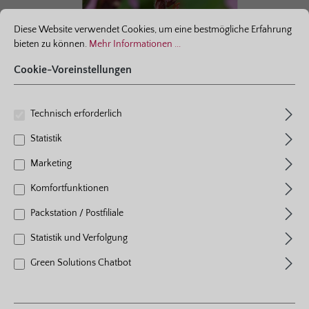
Ich habe die
Cookie-Voreinstellungen
Diese Website verwendet Cookies, um eine bestmögliche Erfahrung bieten
Datenschutzbestimmungen
Diese Website verwendet Cookies, um eine bestmögliche Erfahrung
zur Kenntnis genommen und
bieten zu können.
Mehr Informationen ...
die
AGB
gelesen und bin mit
ihnen einverstanden.
*
Cookie-Voreinstellungen
Technisch erforderlich
Statistik
Marketing
Komfortfunktionen
Packstation / Postfiliale
Bestell-Nr.: 3522
Statistik und Verfolgung
Bienen-Gamander 1,5-Liter
Green Solutions Chatbot
Farbe
purpur
Pflanzen pro m²
8 - 10
Standort
sonnig