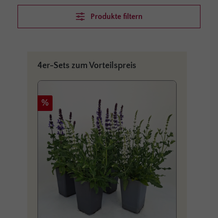
Produkte filtern
Produktgalerie überspringen
4er-Sets zum Vorteilspreis
Rabatt
Rabat
%
%