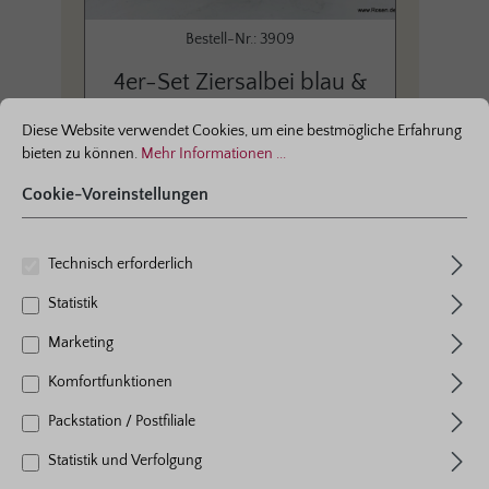
Bestell-Nr.: 3909
4er-Set Ziersalbei blau &
ationen ...
Cookie-Voreinstellungen
weiß
Diese Website verwendet Cookies, um eine bestmögliche Erfahrung
bieten zu können.
Mehr Informationen ...
Cookie-Voreinstellungen
Produkte dieser Kategorie wurden durchschnittlich mit
(5.00/5.00)
bewertet
Technisch erforderlich
Durchschnittliche Bewertung von 5 von 5 Sternen
Statistik
Marketing
Seite
Seite
Seite
Seite
Seite
1
2
3
4
5
Komfortfunktionen
Neuheit
2026
Packstation / Postfiliale
Statistik und Verfolgung