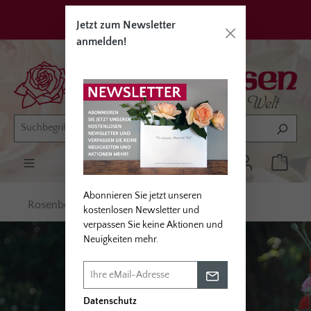
alt springen
Privatkunden
Erwerbsgärtner
Jetzt zum Newsletter
anmelden!
Abonnieren Sie jetzt unseren
Rosenbegleiter
Lebensräume schaffen
kostenlosen Newsletter und
verpassen Sie keine Aktionen und
Neuigkeiten mehr.
ROSENBEGLEITER
Datenschutz