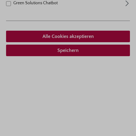
Green Solutions Chatbot
Alle Cookies akzeptieren
Speichern
Bestell-Nr.: 3970-52
Knäuelglockenblume
Die Knäuelglockenblume Campanula glomerata ‘Acaulis’
ist eine kompakt wachsende, besonders reich blühende
Staude, die mit ihren intensiv violett-blauen Blüten
leuchtende Akzente setzt. Im Gegensatz zur höher
werdenden Art bleibt diese Sorte angenehm niedrig und
bildet dichte Polster, die sich ideal für den Vordergrund