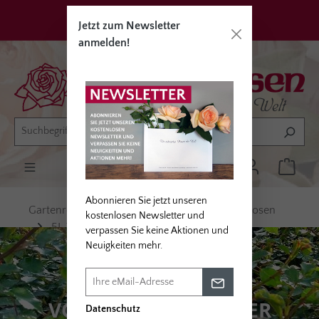
alt springen
Privatkunden
Erwerbsgärtner
Jetzt zum Newsletter
anmelden!
Abonnieren Sie jetzt unseren
Gartenrosen
Lieferformen
Containerrosen
kostenlosen Newsletter und
5L Töpfe
verpassen Sie keine Aktionen und
Neuigkeiten mehr.
VON MAI BIS OKTOBER
Datenschutz