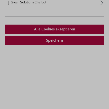
Green Solutions Chatbot
Alle Cookies akzeptieren
Speichern
Kletterrose
Alaska®/Future®
Eine moderat wachsende Kletterrose mit zahl­reichen
weißen, dicht ge­füllten Blüten und exzellenter Blatt­
gesund­heit - das ist Alaska®/Future®