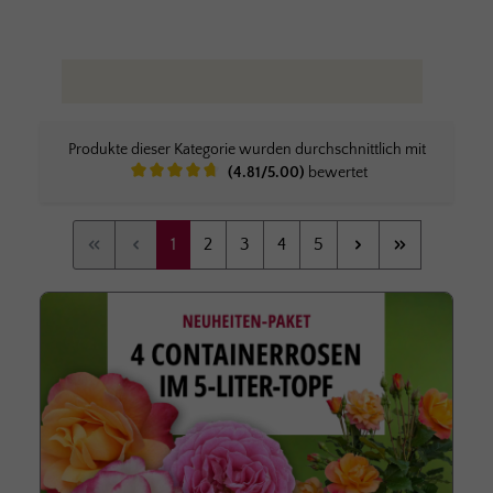
Produkte dieser Kategorie wurden durchschnittlich mit
(4.81/5.00)
bewertet
Durchschnittliche Bewertung von 4.8 von 5 Sternen
Seite
Seite
Seite
Seite
Seite
1
2
3
4
5