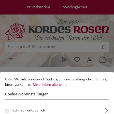
alt springen
Privatkunden
Erwerbsgärtner
Cookie-Voreinstellungen
Diese Website verwendet Cookies, um eine bestmögliche Erfahrung bieten
Angebote
Vorteilspreise
Diese Website verwendet Cookies, um eine bestmögliche Erfahrung
bieten zu können.
Mehr Informationen ...
Cookie-Voreinstellungen
Technisch erforderlich