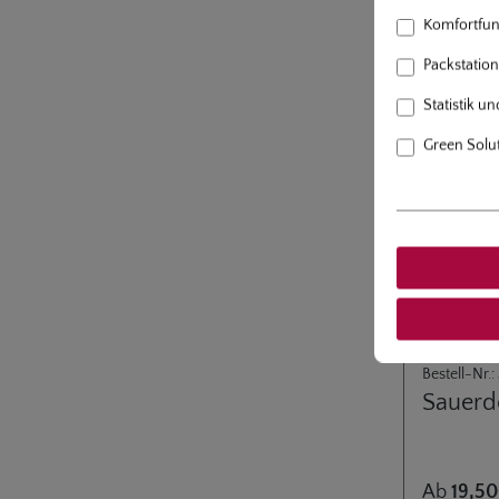
Komfortfun
Packstation 
Statistik u
Green Solu
Vorheriges
Bestell-Nr.
Sauerd
Ab
19,50