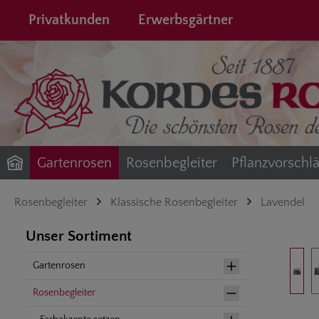
springen
Zur Hauptnavigation springen
Privatkunden
Erwerbsgärtner
Gartenrosen
Rosenbegleiter
Pflanzvorschl
Rosenbegleiter
Klassische Rosenbegleiter
Lavendel
Unser Sortiment
Bildergalerie 
Gartenrosen
Rosenbegleiter