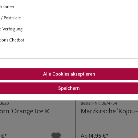
ktionen
/ Postfiliale
nd Verfolgung
tions Chatbot
Alle Cookies akzeptieren
Speichern
: 3628
Bestell-Nr.: 3674-54
orn 'Orange Ice'®
Märzkirsche 'Kojou
 €*
Ab
14,95 €*