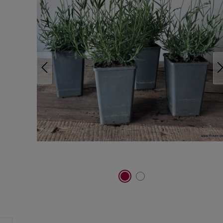
keine Aktionen und Neuigkeiten mehr.
Datenschutz
Ich habe die
Datenschutzbestimmungen
zur Kenntnis genommen
und die
AGB
gelesen und bin mit ihnen einverstanden.
*