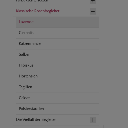
Farbakzente setzen
Klassische Rosenbegleiter
Lavendel
Clematis
Katzenminze
Salbei
Hibiskus
Hortensien
Taglilien
Gräser
Polsterstauden
Die Vielfalt der Begleiter