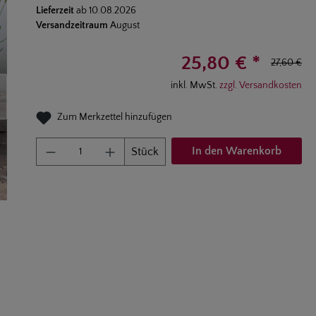
Lieferzeit
ab
10.08.2026
Versandzeitraum
August
25,80 € *
27,60 €
inkl. MwSt.
zzgl. Versandkosten
Zum Merkzettel hinzufügen
Produkt Anzahl: Gib den gewünschten W
In den Warenkorb
Stück