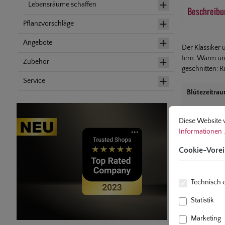
Lebensräume schaffen
Beschreibu
Pflanzvorschläge
Angebote
Der Klassiker
fern. Warm und
Zubehör
geschnitten: R
Service
Blütezeitra
Cookie-Voreinst
Diese Website ver
Diese Website 
Informationen .
Cookie-Vorei
Technisch e
Dazu pass
Statistik
Marketing
Produktgaleri