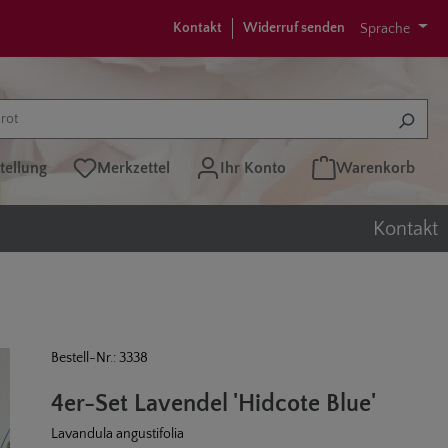
Kontakt
Widerruf senden
Sprache
tellung
Merkzettel
Ihr Konto
Warenkorb
Kontakt
Bestell-Nr.: 3338
4er-Set Lavendel 'Hidcote Blue'
Lavandula angustifolia