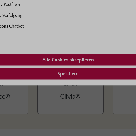
/ Postfiliale
nd Verfolgung
tions Chatbot
Alle Cookies akzeptieren
Speichern
sen
Beetrose
eco®
Clivia®