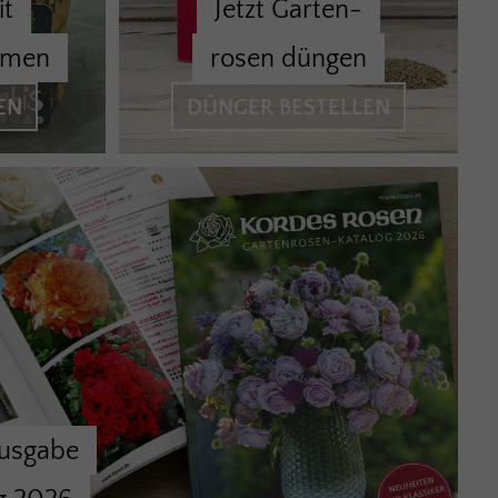
it
Jetzt Garten-
amen
rosen düngen
EN
DÜNGER BESTELLEN
usgabe