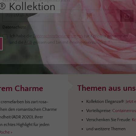
keine Aktionen und Neuigkeiten mehr.
® Kollektion
Datenschutz
Ich habe die
Datenschutzbestimmungen
zur Kenntnis genommen
und die
AGB
gelesen und bin mit ihnen einverstanden.
*
Initialisierung...
Themen aus uns
erem Charme
Kollektion Eleganza®:
Jetzt
 creme­farben bis zart rosa­
­blühen den romantischen Charme
Vorteilspreise:
Containerros
undheit (ADR 2020), ihrer
Verschenken Sie Freude:
Ko
 echtes High­light für jeden
und weitzere Themen
Woche >