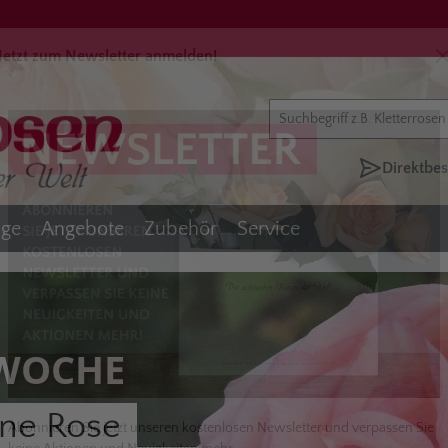
Jetzt zum Newsletter anmelden!
Direktbes
äge
Angebote
Zubehör
Service
 WOCHE
ine Rose
Abonnieren Sie jetzt unseren kostenlosen Newsletter und verpassen Sie