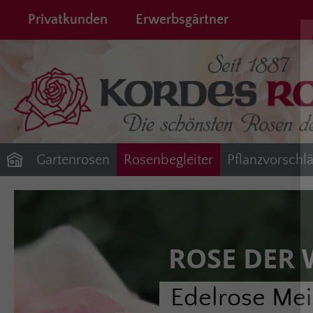
springen
Zur Hauptnavigation springen
Privatkunden
Erwerbsgärtner
Gartenrosen
Rosenbegleiter
Pflanzvorschl
ROSE DER
Edelrose Me