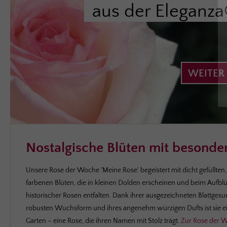
aus der Eleganza
WEITER
Nostalgische Blüten mit besond
Unsere Rose der Woche 'Meine Rose' be­geistert mit dicht ge­füllten,
farbenen Blüten, die in kleinen Dolden er­scheinen und beim Auf
historischer Rosen entfalten. Dank ihrer aus­ge­zeichneten Blatt­ges
robusten Wuchs­form und ihres an­genehm würzigen Dufts ist sie ein
Garten – eine Rose, die ihren Namen mit Stolz trägt.
Zur Rose der 