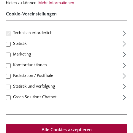
bieten zu können.
Mehr Informationen ...
Cookie-Voreinstellungen
Technisch erforderlich
Statistik
Marketing
Komfortfunktionen
Packstation / Postfiliale
Statistik und Verfolgung
Bestell-Nr.: 3744-52
Green Solutions Chatbot
Ziersalbei ‘Marvel Rose‘
Farbe
rosa
Pflanzen pro m²
9 - 12
Alle Cookies akzeptieren
Standort
sonnig