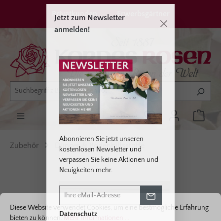
alt springen
Privatkunden
Erwerbsgärtner
Jetzt zum Newsletter
anmelden!
Abonnieren Sie jetzt unseren
Zubehör
Dünger & Bodenhilfsstoffe
kostenlosen Newsletter und
verpassen Sie keine Aktionen und
Neuigkeiten mehr.
Bildergalerie überspringen
Cookie-Voreinstellungen
Diese Website verwendet Cookies, um eine bestmögliche Erfahrung bieten
Diese Website verwendet Cookies, um eine bestmögliche Erfahrung
Datenschutz
bieten zu können.
Mehr Informationen ...