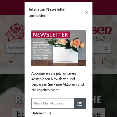
alt springen
Privatkunden
Erwerbsgärtner
Jetzt zum Newsletter
anmelden!
Abonnieren Sie jetzt unseren
kostenlosen Newsletter und
verpassen Sie keine Aktionen und
Neuigkeiten mehr.
ROSE DER WOCHE
Edelrose Meine Rose
Datenschutz