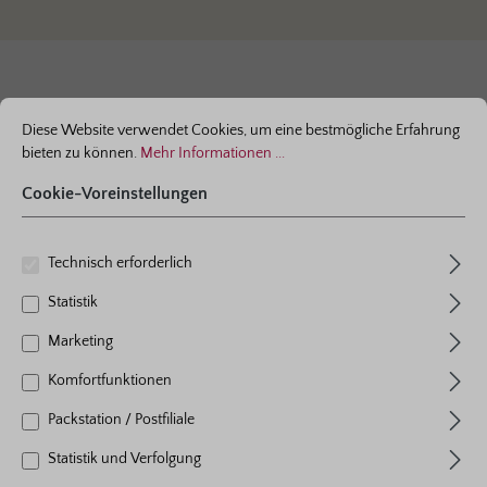
ationen ...
Cookie-Voreinstellungen
Diese Website verwendet Cookies, um eine bestmögliche Erfahrung
bieten zu können.
Mehr Informationen ...
Cookie-Voreinstellungen
Technisch erforderlich
Statistik
Marketing
Komfortfunktionen
Packstation / Postfiliale
Containerrosen
Statistik und Verfolgung
jetzt in vielen Größen