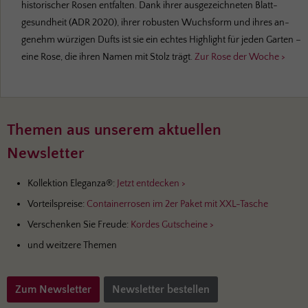
historischer Rosen entfalten. Dank ihrer aus­ge­zeichneten Blatt­
gesundheit (ADR 2020), ihrer robusten Wuchs­form und ihres an­
genehm würzigen Dufts ist sie ein echtes High­light für jeden Garten –
eine Rose, die ihren Namen mit Stolz trägt.
Zur Rose der Woche >
Themen aus unserem aktuellen
Newsletter
Kollektion Eleganza®:
Jetzt entdecken >
Vorteilspreise:
Containerrosen im 2er Paket mit XXL-Tasche
Verschenken Sie Freude:
Kordes Gutscheine >
und weitzere Themen
Zum Newsletter
Newsletter bestellen