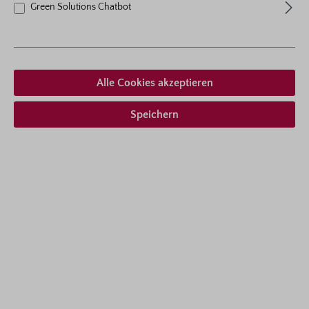
Green Solutions Chatbot
ZUM SORTIMENT
Alle Cookies akzeptieren
Speichern
Mini Grow Kit
mit Cannabissamen
JETZT BESTELLEN