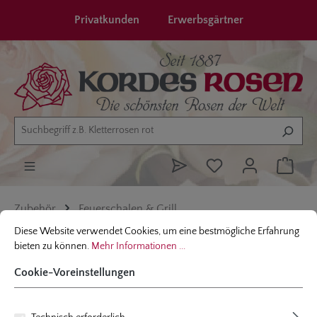
alt springen
Privatkunden
Erwerbsgärtner
Zubehör
Feuerschalen & Grill
Cookie-Voreinstellungen
Diese Website verwendet Cookies, um eine bestmögliche Erfahrung bieten
Diese Website verwendet Cookies, um eine bestmögliche Erfahrung
bieten zu können.
Mehr Informationen ...
Bildergalerie überspringen
Cookie-Voreinstellungen