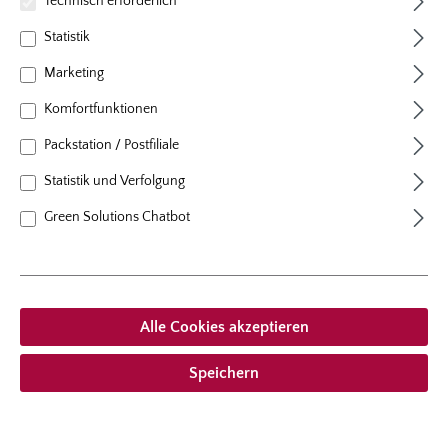
Technisch erforderlich
Statistik
Marketing
Komfortfunktionen
Packstation / Postfiliale
Statistik und Verfolgung
Green Solutions Chatbot
Best.-Nr. 8101
Alle Cookies akzeptieren
CookKing Feuerschale "PORTO"
Durchmesser 80cm
Speichern
Lieferzeit
ganzjährig
Versandzeitraum
ganzjährig