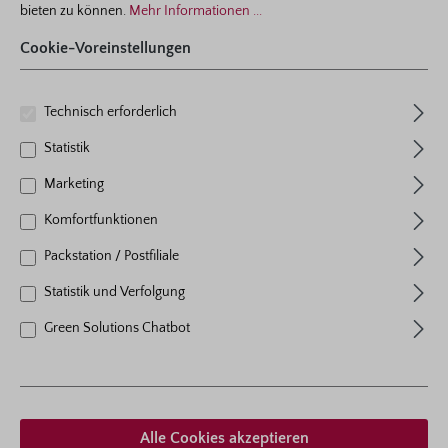
bieten zu können.
Mehr Informationen ...
Ich habe die
Datenschutzbestimmungen
Cookie-Voreinstellungen
zur Kenntnis genommen und
die
AGB
gelesen und bin mit
ihnen einverstanden.
*
Technisch erforderlich
Statistik
Marketing
Komfortfunktionen
Packstation / Postfiliale
Statistik und Verfolgung
Bestell-Nr.: 3500
Green Solutions Chatbot
Parfuma®-Rundbeet
1 Bewertung
Durchschnittliche Bewertung von 5 von 5 Sternen
Lieferzeit
ab
19.10.2026
Alle Cookies akzeptieren
Versandzeitraum
Oktober