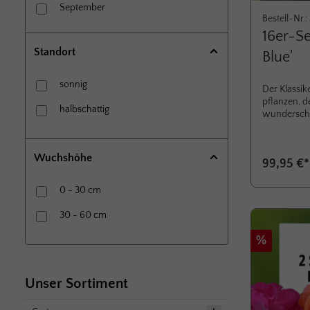
September
Bestell-Nr.
Oktober
16er-Se
Standort
Blue'
sonnig
Der Klassik
pflanzen, 
halbschattig
wunder­sch
Schädlinge
sträuchern 
der Standor
Wuchshöhe
99,95 €
Lavendel vo
duftenden B
im Jahr ges
0 - 30 cm
März /Anfan
Trieb­länge
30 - 60 cm
härte. Ab E
Rabatt
entfernt.
%
Unser Sortiment