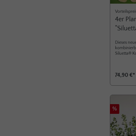
Vorteilsprei
4er Pla
"Siluet
Dieses neue
kombinierb
Siluetta® K
Vorteilsprei
Versandkost
jetzt zu, da
74,90 €
Vorrat reich
Kollektion
Rabatt
%