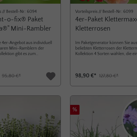
s // Bestell-Nr.: 6094
Vorteilspreis // Bestell-Nr.: 6099
nt-o-fix® Paket
4er-Paket Kletterma
ta®" Mini-Rambler
Kletterrosen
 4er-Angebot aus individuell
Im Paketgenerator können Sie au
aren Mini-Ramblern der
beliebten Kletterrosen der Klette
ollektion gibt es zum
Kollektion 4 Sorten wählen, die ei
s von 74,90 € zzgl.
prächtige Blütenparade an Spalier
en statt 95,80 €. Greifen Sie
Zäunen, Mauern, Rosenbögen od
s Angebot gilt nur solange der
Rankobelisken vollführen. Die 5-
*
98,90 €*
95,80 €*
127,80 €*
t.Einzelkauf: Siluetta®
erhalten Sie jetzt im 4er-Paket zu
Vorteilspreis von 98,90 € zzgl.
Versandkosten statt bisher
127,80 €.Einzelkauf: Containerros
L-Topf
Rabatt
%