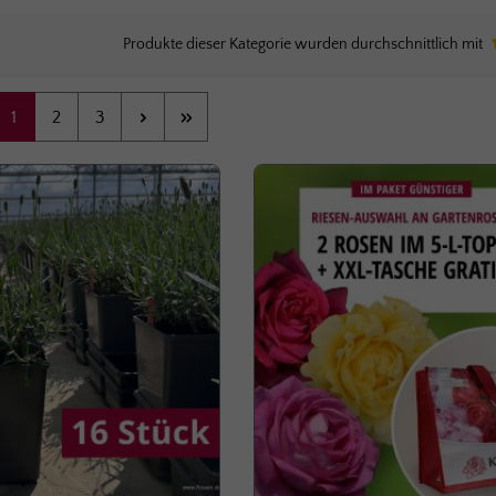
Produkte dieser Kategorie wurden durchschnittlich mit
Seite
Seite
Seite
1
2
3