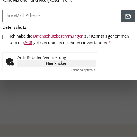
keine Aktionen und Neuigkeiten mehr.
im Paket
iger
Datenschutz
Ich habe die
Datenschutzbestimmungen
zur Kenntnis genommen
und die
AGB
gelesen und bin mit ihnen einverstanden.
*
Anti-Roboter-Verifizierung
Hier klicken
Friendly
Captcha ⇗
nicht nur preiswert, sondern auch qualitativ hochwertig sind. Des Weiteren