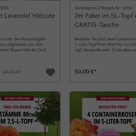
: 3708
Vorteilspreis // Bestell-Nr.: 6054
t Lavendel 'Hidcote
2er Paket im 5L-Topf 
GRATIS-Tasche
er unter den Rosen­begleit­
Bestellen Sie jetzt zwei Container
denn ab­gesehen von den
5-Liter-Topf Ihrer Wahl für nur 5
önen Rispen hält der Duft
zzgl. Versandkosten. Gratis dazu e
 von be­nachbarten Rosen­
Sie unsere XXL-Tasche "Parfuma
fern. Warm und sonnig sollte
Duftrosen", die zu 100% aus recyc
t sein. Dann erfreut der
Materialien hergestellt wird.Greife
*
50,00 €*
127,20 €*
n Juni bis August mit seiner
jetzt zu, das Angebot gilt nur sola
lüte. Lavendel wird zwei­mal
Vorrat reicht. Containerrosen-Li
chnitten: Rück­schnitt Ende
ins Ausland sind in folgende Länd
g April um ein Drittel der
möglich: Österreich, Belgien, Nied
 fördert eine bessere Winter­
Luxembourg und Dänemark.
nde August wird das Ver­blühte