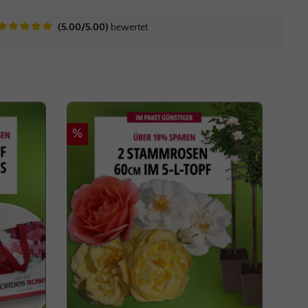
(5.00/5.00)
bewertet
Durchschnittliche Bewertung von 5 von 5 Sternen
Rabatt
%