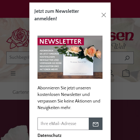
alt springen
Privatkunden
Erwerbsgärtner
Jetzt zum Newsletter
anmelden!
Abonnieren Sie jetzt unseren
Gartenrosen
Kollektionen
SEE YOU®
kostenlosen Newsletter und
verpassen Sie keine Aktionen und
Neuigkeiten mehr.
SEE YOU®
Datenschutz