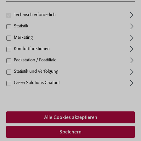
Ich habe die
Datenschutzbestimmungen
Technisch erforderlich
zur Kenntnis genommen und
die
AGB
gelesen und bin mit
Statistik
ihnen einverstanden.
*
Marketing
Komfortfunktionen
Bestell-Nr. 2014
Packstation / Postfiliale
Fungisan® Rosen- und Gemüse-
Statistik und Verfolgung
Pilzfrei
Green Solutions Chatbot
16 ml Flasche mit Messbecher in Faltschachtel
Lieferzeit
ganzjährig
Versandzeitraum
ganzjährig
Alle Cookies akzeptieren
10,95 € *
inkl. MwSt.
zzgl. Versandkosten
Speichern