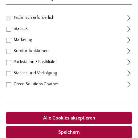
Technisch erforderlich
Statistik
Marketing
Komfortfunktionen
Packstation / Postfiliale
Statistik und Verfolgung
Green Solutions Chatbot
Bestell-Nr.: 5002
Stangen-Präsentier- und
Baumschere
Alle Cookies akzeptieren
Lieferzeit
ganzjährig
Speichern
Versandzeitraum
ganzjährig