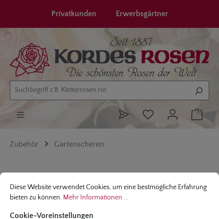
alt springen
Privatkunden
Erwerbsgärtner
Zubehör
Gartenscheren
Cookie-Voreinstellungen
Diese Website verwendet Cookies, um eine bestmögliche Erfahrung bieten
Bildergalerie überspringen
Diese Website verwendet Cookies, um eine bestmögliche Erfahrung
bieten zu können.
Mehr Informationen ...
Cookie-Voreinstellungen