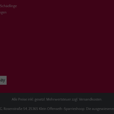
 Schädlinge
ungen
Alle Preise inkl. gesetzl. Mehrwertsteuer zzgl.
Versandkosten
.
osenstraße 54, 25365 Klein Offenseth-Sparrieshoop. Die ausgewiesenen F