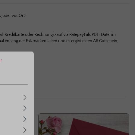
g oder vor Ort.
al, Kreditkarte oder Rechnungskauf via Ratepay) als PDF-Datei im
l entlang der Falzmarken falten und es ergibt einen A6 Gutschein,
r