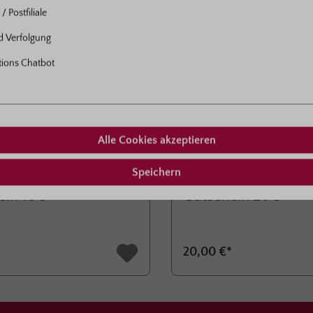
/ Postfiliale
nd Verfolgung
tions Chatbot
Alle Cookies akzeptieren
Speichern
-Ausdruck als PDF
Zum Sofort-Ausdruck als PDF
ein 10€
Gutschein 20€
20,00 €*