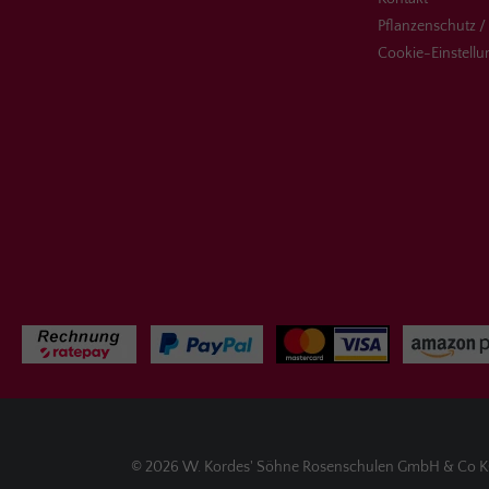
Pflanzenschutz /
Cookie-Einstell
© 2026 W. Kordes' Söhne Rosenschulen GmbH & Co KG, R