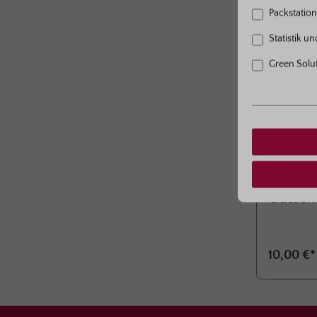
Packstation 
Statistik u
Green Solu
Vorheriges
Zum Sofort
Gutsch
10,00 €*