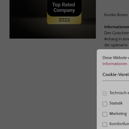
Kordes Rosen G
Informatione
Den Gutschein 
Anhang in eine
der optimal in
ne bestmögliche Erfahrung bieten zu können.
Mehr Informationen ...
Cookie-Voreinst
Diese Website 
Informationen .
Cookie-Vorei
Dazu pass
Technisch e
Statistik
Produktgaleri
Marketing
Komfortfun