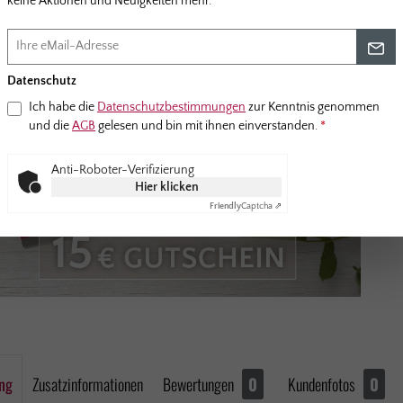
keine Aktionen und Neuigkeiten mehr.
Datenschutz
Ich habe die
Datenschutzbestimmungen
zur Kenntnis genommen
und die
AGB
gelesen und bin mit ihnen einverstanden.
*
Anti-Roboter-Verifizierung
Hier klicken
Friendly
Captcha ⇗
ng
Zusatzinformationen
Bewertungen
0
Kundenfotos
0