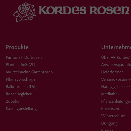
Produkte
Unternehme
Parfuma® Duftrosen
Über W. Kordes'
Plant-o-fix® (2L)
Anwachsgaranti
Wurzelnackte Gartenrosen
Lieferformen
Pflanzvorschläge
Versandkosten-P
Balkonrosen (1,5L)
Häufig gestellte 
Rosenbegleiter
Mediathek
Zubehör
Pflanzanleitunge
Katalogbestellung
Rosenschnitt
Winterschutz
Düngung
Kontakt