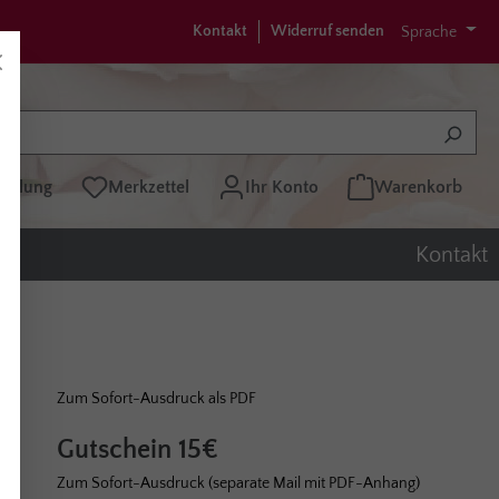
Kontakt
Widerruf senden
Sprache
tellung
Merkzettel
Ihr Konto
Warenkorb
Kontakt
Zum Sofort-Ausdruck als PDF
Gutschein 15€
Zum Sofort-Ausdruck (separate Mail mit PDF-Anhang)