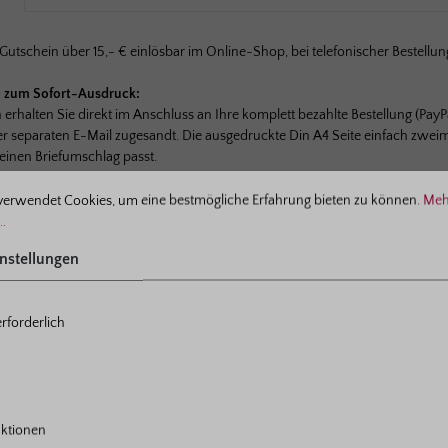
utschein über 15,- € einlösbar im Online-Shop, bei telefonischer Bestellun
n zum Sofort-Ausdruck:
erhalten Sie direkt im Anschluss an Ihre komplett bezahlte Bestellung (PayP
r separaten E-Mail zugesandt. Die ausgedruckte Din A4 Seite einfach zweima
 einen Briefumschlag passt.
ellungen
verwendet Cookies, um eine bestmögliche Erfahrung bieten zu können.
Meh
..
nstellungen
t
Ähnliche Produkte
Kunden kauften auch
rforderlich
e überspringen
ktionen