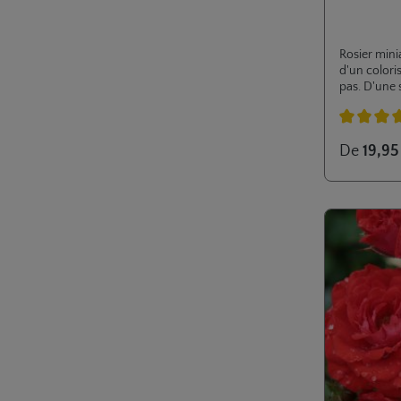
Rosier mini
d'un coloris
pas. D'une 
enrichissem
ou terrasse
Note moyenn
De
19,95