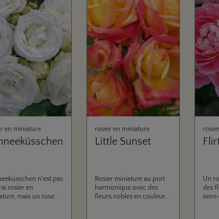
er en miniature
rosier en miniature
rosie
hneeküsschen
Little Sunset
Fli
eeküsschen n'est pas
Rosier miniature au port
Un ro
rai rosier en
harmonique avec des
des f
ature, mais un rose
fleurs nobles en couleur
semi-
o, avec son port
jaune et rouge très
résis
act il est idéale pour
attirant, bonne résistance
port 