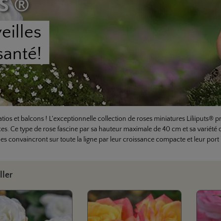
S ®
eilles
santé!
patios et balcons ! L'exceptionnelle collection de roses miniatures Liliiputs
aces. Ce type de rose fascine par sa hauteur maximale de 40 cm et sa variété 
nes convaincront sur toute la ligne par leur croissance compacte et leur port
la galerie de produits
ller