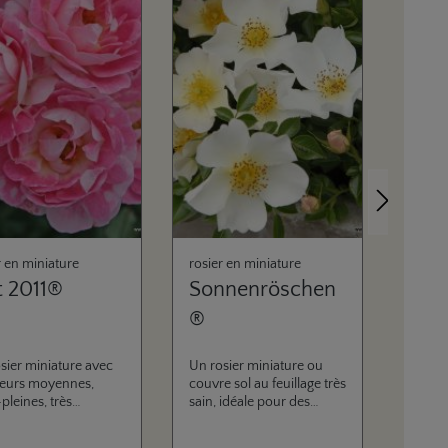
Prochain
r en miniature
rosier en miniature
rosier
rt 2011®
Sonnenröschen
Zwe
®
'09
sier miniature avec
Un rosier miniature ou
Cette 
leurs moyennes,
couvre sol au feuillage très
santé 
pleines, très
sain, idéale pour des
remar
tant aux maladies, au
jardins petits ou la rocaille
la col
compact, plus tard
fleurie, aussi pour la
déjà t