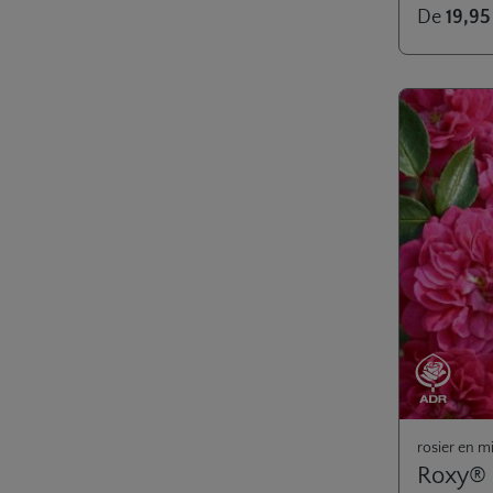
Note moyenn
De
19,95
rosier en m
Roxy®