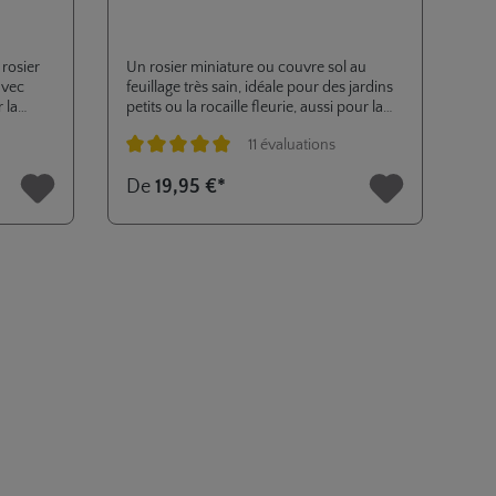
rosier
Un rosier miniature ou couvre sol au
avec
feuillage très sain, idéale pour des jardins
 la
petits ou la rocaille fleurie, aussi pour la
.
plantation en pots ou en jardinières. ADR
11 évaluations
ts ou la
2003.
mplies en
Note moyenne de 5 sur 5 étoiles
De
19,95 €*