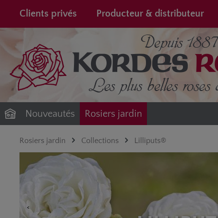
recherche
Passer à la navigation principale
Clients privés
Producteur & distributeur
Nouveautés
Rosiers jardin
Rosiers jardin
Collections
Lilliputs®
<