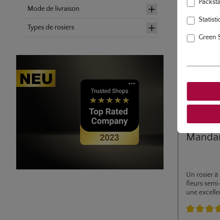
Packstat
Mode de livraison
Statisti
Types de rosiers
Green 
rosier en m
Manda
Un rosier à 
fleurs semi
une excelle
Membre de l
Lilliputs.