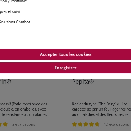
ion / Postfiliale
ques et suivi
Solutions Chatbot
Accepter tous les cookies
Enregistrer
iniature
rosier en miniature
rin®
Pepita®
massif (Patio rose) avec des
Rosier du type "The Fairy" qui se
-double, en ombelles, avec
caractérise par un feuillage très ré
nte résistance aux maladies.
aux maladies et des fleurs très re
a collection des rosiers nains
longue durée. ADR 2004.
2 évaluations
10 évaluations