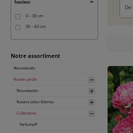
hauteur
la p
De
jardi
bien
0 - 30 cm
la ro
fleu
30 - 60 cm
blan
avec 
fonc
Notre assortiment
Nouveautés
Rosiers jardin
Nouveautes
Rosiers selon thèmes
Collections
Parfuma®