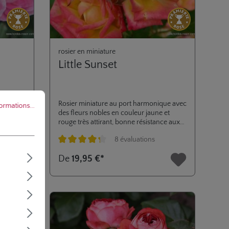
rosier en miniature
Little Sunset
ations...
s
Rosier miniature au port harmonique avec
formations...
stant
des fleurs nobles en couleur jaune et
us tard
rouge très attirant, bonne résistance aux
e des
maladies fongiques.
8 évaluations
Note moyenne de 4.2 sur 5 étoiles
De
19,95 €*