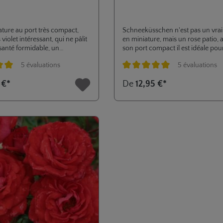
ature au port très compact,
Schneeküsschen n'est pas un vrai 
 violet intéressant, qui ne pâlit
en miniature, mais un rose patio, 
santé formidable, un
son port compact il est idéale pour
ent pour tout jardin, balcon
plantation en pots ou en jardinière
5 évaluations
5 évaluations
. ADR 2008.
S'adapte ainsi bien aux jardins peti
rocaille fleurie. Ses fleurs bien re
e de 5 sur 5 étoiles
Note moyenne de 5 sur 5 étoiles
 €*
De
12,95 €*
blanc pur contrastent bien avec le
feuillage vert foncé.