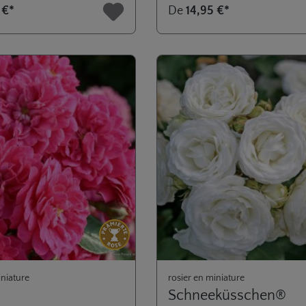
e de 5 sur 5 étoiles
Note moyenne de 4.7 sur 5 étoiles
 €*
De
14,95 €*
iniature
rosier en miniature
Schneeküsschen®