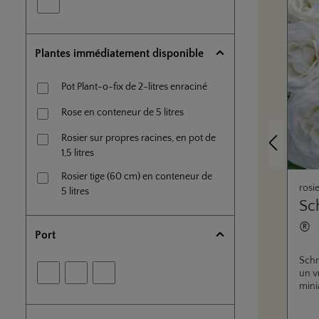
Plantes immédiatement disponible
Pot Plant-o-fix de 2-litres enraciné
Rose en conteneur de 5 litres
Rosier sur propres racines, en pot de
Précédent
1,5 litres
Rosier tige (60 cm) en conteneur de
rosi
5 litres
Sc
®
Port
Schn
un v
mini
pati
comp