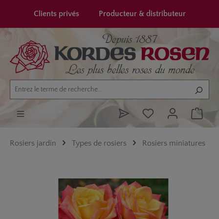
tenu principal
Clients privés
Producteur & distributeur
Rosiers jardin
Types de rosiers
Rosiers miniatures
Ignorer la galerie d'images