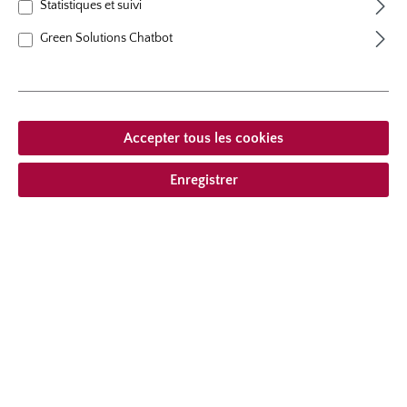
Statistiques et suivi
hauteur
40 cm
Green Solutions Chatbot
Port
au port érigé
Accepter tous les cookies
À partir de 19,95 € *
Enregistrer
compris la TVA
plus frais
Ajouter à la liste de souhaits
Choisir le type de livraison
Description