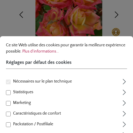
Réglages par défaut des cookies
Ce site Web utilise des cookies pour garantir la meilleure expérience possibl
Ce site Web utilise des cookies pour garantir la meilleure expérience
possible.
Plus d'informations...
Réglages par défaut des cookies
Nécessaires sur le plan technique
rosier en miniature
Statistiques
Little Sunset
Marketing
8 évaluations
Caractéristiques de confort
Note moyenne de 4.2 sur 5 étoiles
couleur
jaune, à bord rouge
Packstation / Postfiliale
plants par m²
5 - 6
floraison
floraison remontant