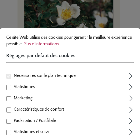
Réglages par défaut des cookies
Ce site Web utilise des cookies pour garantir la meilleure expérience possibl
Ce site Web utilise des cookies pour garantir la meilleure expérience
possible.
Plus d'informations...
Réglages par défaut des cookies
Nécessaires sur le plan technique
rosier botanique
rosier
Statistiques
Rosa Pimpinellifolia,
Rosa
Bibernell-Rose, Dünen-
Ros
Marketing
Rose
Caractéristiques de confort
Ce rosier botanique est charactérisé par sa
'Multif
floraison précoce, ses fruits noirs et son
nombr
Packstation / Postfiliale
port dense mais érigé. Ses stolons forment
dégag
un buisson dense. Les branches hérissées
il se 
Statistiques et suivi
sont aussi couvertes des épines fines.
rouge.