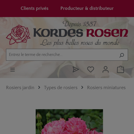
tenu principal
Clients privés
Producteur & distributeur
Rosiers jardin
Types de rosiers
Rosiers miniatures
Ignorer la galerie d'images