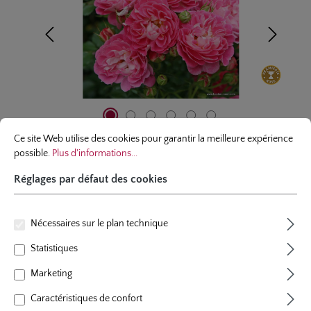
Réglages par défaut des cookies
Ce site Web utilise des cookies pour garantir la meilleure expérience possibl
Ce site Web utilise des cookies pour garantir la meilleure expérience
possible.
Plus d'informations...
Réglages par défaut des cookies
rosier en miniature
Nécessaires sur le plan technique
Charmant®
Statistiques
5 évaluations
Note moyenne de 5 sur 5 étoiles
Marketing
couleur
rose pure, au centre blanc jaune
plants par m²
5 - 6
Caractéristiques de confort
floraison
floraison remontant