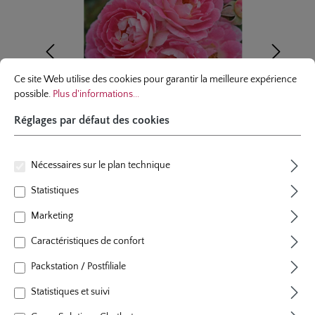
Réglages par défaut des cookies
Ce site Web utilise des cookies pour garantir la meilleure expérience possibl
Ce site Web utilise des cookies pour garantir la meilleure expérience
possible.
Plus d'informations...
Réglages par défaut des cookies
Nécessaires sur le plan technique
Statistiques
Marketing
rosier en miniature
Caractéristiques de confort
Flirt 2011®
Packstation / Postfiliale
6 évaluations
Note moyenne de 4.8 sur 5 étoiles
Statistiques et suivi
couleur
rose tendre, rose crème en dessous
plants par m²
5 - 6