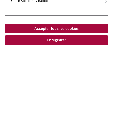
Green Solutions Chatbot
floraison
floraison remontant
hauteur
50 cm
Port
au port évasé
Accepter tous les cookies
Enregistrer
À partir de 19,95 € *
compris la TVA
plus frais
Ajouter à la liste de souhaits
Choisir le type de livraison