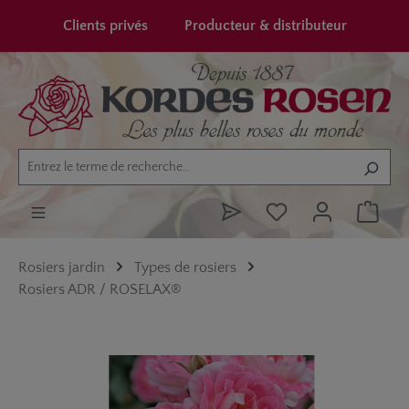
tenu principal
Clients privés
Producteur & distributeur
Rosiers jardin
Types de rosiers
Rosiers ADR / ROSELAX®
Ignorer la galerie d'images