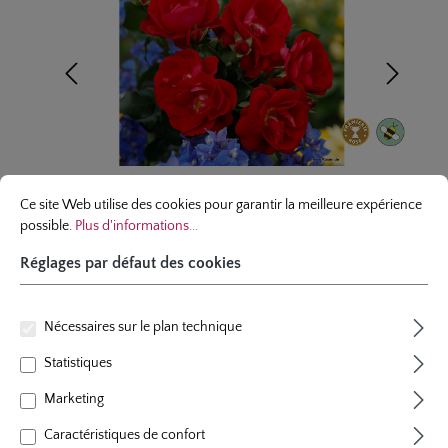
Réglages par défaut des cookies
Ce site Web utilise des cookies pour garantir la meilleure expérience possibl
Ce site Web utilise des cookies pour garantir la meilleure expérience
possible.
Plus d'informations...
Réglages par défaut des cookies
rosier couvre-sol
Nécessaires sur le plan technique
Caracho®
Statistiques
1 évaluation
Marketing
Note moyenne de 5 sur 5 étoiles
couleur
blanc-crème
, rouge
Caractéristiques de confort
plants par m²
3