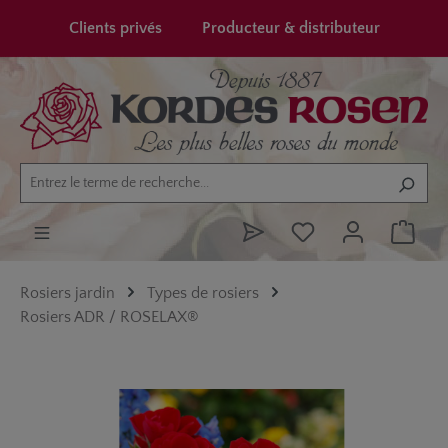
tenu principal
Clients privés
Producteur & distributeur
Rosiers jardin
Types de rosiers
Rosiers ADR / ROSELAX®
Ignorer la galerie d'images