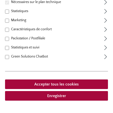
Nécessaires sur le plan technique
hauteur
70 cm
Port
au port érigé
Statistiques
Marketing
Caractéristiques de confort
Packstation / Postfiliale
À partir de 23,95 € *
Statistiques et suivi
compris la TVA
plus frais
Green Solutions Chatbot
Ajouter à la liste de souhaits
Choisir le type de livraison
Accepter tous les cookies
Enregistrer
Description