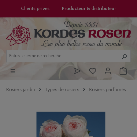
tenu principal
Clients privés
Producteur & distributeur
Rosiers jardin
Types de rosiers
Rosiers parfumés
Ignorer la galerie d'images