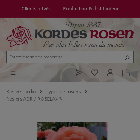
tenu principal
Clients privés
Producteur & distributeur
Rosiers jardin
Types de rosiers
Rosiers ADR / ROSELAX®
Ignorer la galerie d'images