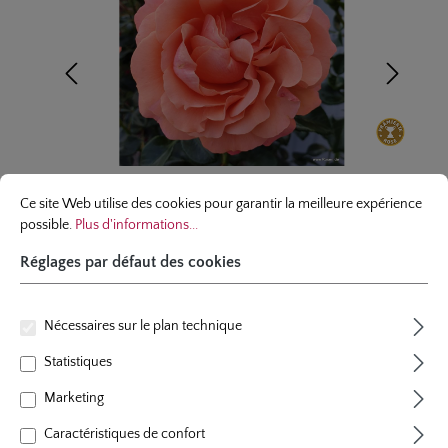
Réglages par défaut des cookies
Ce site Web utilise des cookies pour garantir la meilleure expérience possibl
Ce site Web utilise des cookies pour garantir la meilleure expérience
possible.
Plus d'informations...
Réglages par défaut des cookies
rosier á massif
Nécessaires sur le plan technique
Coral Lions-Rose®
Statistiques
3 évaluations
Marketing
Note moyenne de 5 sur 5 étoiles
couleur
abricot-saumon
Caractéristiques de confort
plants par m²
4 - 5