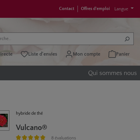
Contact
Offres d'emploi
Langue
recte
Liste d'envies
Mon compte
Panier
Qui sommes nous
hybride de thé
Vulcano®
8 évaluations