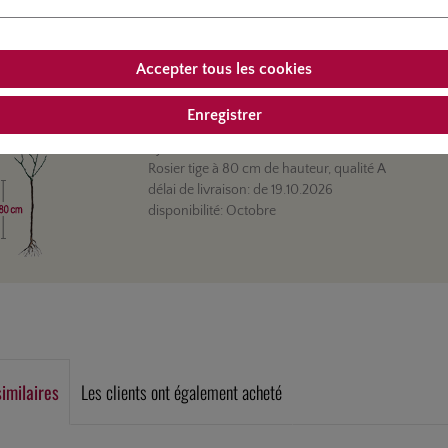
Accepter tous les cookies
le:
4691-02
Info
tiges 80 cm
Enregistrer
hybride de thé
- Vulcano®
Rosier tige à 80 cm de hauteur, qualité A
délai de livraison:
de
19.10.2026
disponibilité:
Octobre
similaires
Les clients ont également acheté