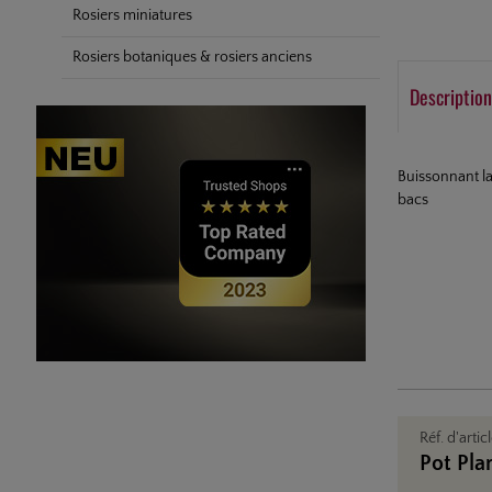
Rosiers miniatures
Rosiers botaniques & rosiers anciens
Description
Buissonnant la
bacs
Réf. d'artic
Pot Pla