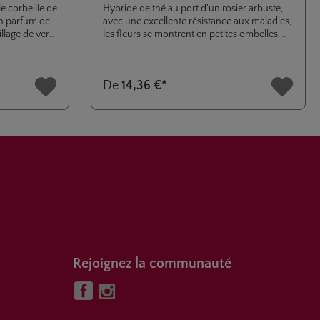
e corbeille de
Hybride de thé au port d'un rosier arbuste,
un parfum de
avec une excellente résistance aux maladies,
llage de vert
les fleurs se montrent en petites ombelles.
Ce rosier a été décoré ADR en 2013.
De
14,36 €*
Rejoignez la communauté