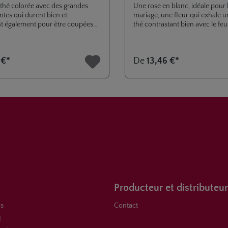
thé colorée avec des grandes
Une rose en blanc, idéale pour l
ntes qui durent bien et
mariage, une fleur qui exhale 
t également pour être coupées
thé contrastant bien avec le feui
ses. Grâce à sa croissance
foncé.
 touffue, il est également idéal
dinières. Ajouter à la collection
 €*
De
13,46 €*
nommée en juin 2024 en
n avec le Casino Baden-Baden.
Producteur et distributeur
s
Contact
t