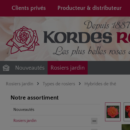
recherche
Passer à la navigation principale
Clients privés
Producteur & distributeur
Nouveautés
Rosiers jardin
Rosiers jardin
Types de rosiers
Hybrides de thé
Notre assortiment
Ignorer la gale
Nouveautés
Rosiers jardin