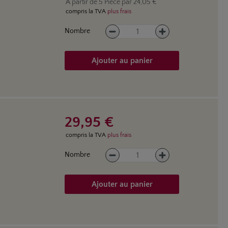
À partir de
5
Pièce par
24,05 €
compris la TVA
plus frais
Quantité de produit : Entrez la
Nombre
Ajouter au panier
29,95 €
compris la TVA
plus frais
Quantité de produit : Entrez la
Nombre
Ajouter au panier