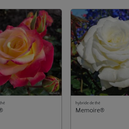
rie de produits
thé
hybride de thé
®
Memoire®