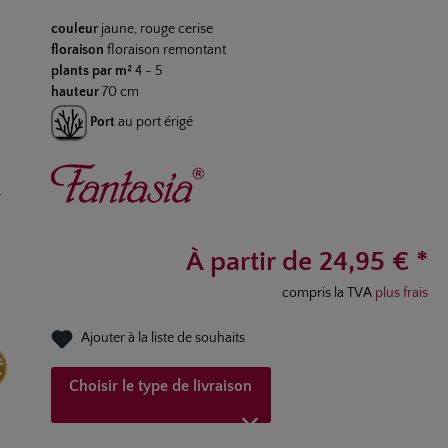
Note moyenne de 5 sur 5 étoiles
couleur
jaune
, rouge cerise
floraison
floraison remontant
plants par m²
4 - 5
hauteur
70 cm
Port
au port érigé
À partir de 24,95 € *
compris la TVA
plus frais
Ajouter à la liste de souhaits
Choisir le type de livraison