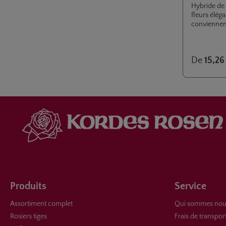
Hybride de 
fleurs éléga
conviennen
dans des va
compacte et
pour les jar
De
15,26
ELEGANZA, 
coopératio
Produits
Service
Assortiment complet
Qui sommes nou
Rosiers tiges
Frais de transpor