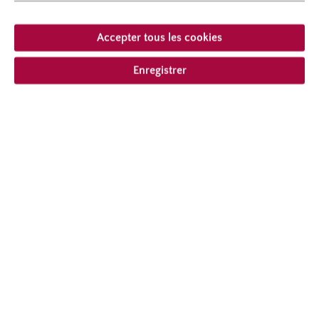
hauteur
100 cm
Port
au port érigé
Accepter tous les cookies
Enregistrer
À partir de 29,95 € *
compris la TVA
plus frais
Ajouter à la liste de souhaits
Choisir le type de livraison
Description