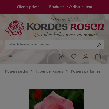
tenu principal
Clients privés
Producteur & distributeur
Rosiers jardin
Types de rosiers
Rosiers parfumés
Ignorer la galerie d'images