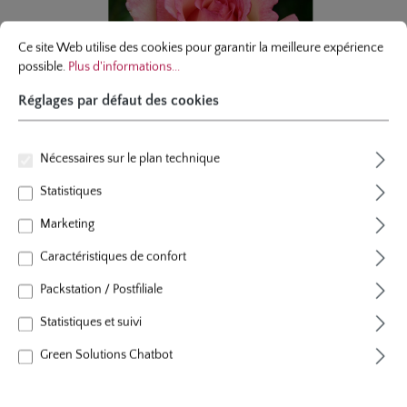
Réglages par défaut des cookies
Ce site Web utilise des cookies pour garantir la meilleure expérience possibl
Ce site Web utilise des cookies pour garantir la meilleure expérience
possible.
Plus d'informations...
Réglages par défaut des cookies
Nécessaires sur le plan technique
Statistiques
Marketing
Caractéristiques de confort
hybride de thé
Packstation / Postfiliale
Souvenir® de Baden-Baden
Statistiques et suivi
14 évaluations
Note moyenne de 4.4 sur 5 étoiles
Green Solutions Chatbot
couleur
rose-crème
plants par m²
4 - 5
floraison
floraison remontant