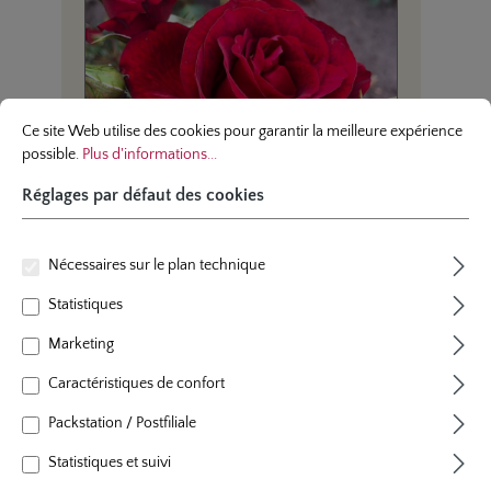
Réglages par défaut des cookies
Ce site Web utilise des cookies pour garantir la meilleure expérience possibl
Ce site Web utilise des cookies pour garantir la meilleure expérience
possible.
Plus d'informations...
Réglages par défaut des cookies
Nécessaires sur le plan technique
rosier grimpant
rosier
Statistiques
Royal Red®
Spi
Marketing
Caractéristiques de confort
Nouveauté chez les rosiers grimpants, de
Rosier
vigueur modérée, portant de grandes
buisso
Packstation / Postfiliale
fleurs doubles, élégantes et légèrement
dont l
parfumées. Même sous une forte
l’oran
Statistiques et suivi
exposition solaire, leur couleur rouge
couleu