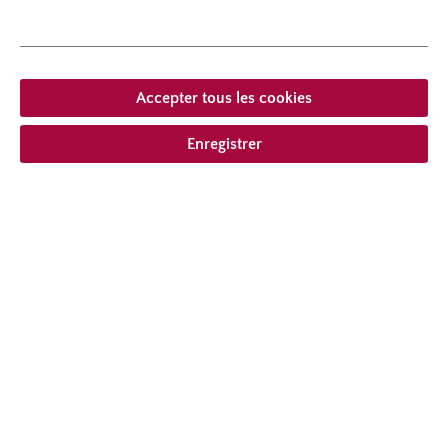
Port
au port érigé
Accepter tous les cookies
Enregistrer
À partir de 58,90 € *
compris la TVA
plus frais
Ajouter à la liste de souhaits
Choisir le type de livraison
Description