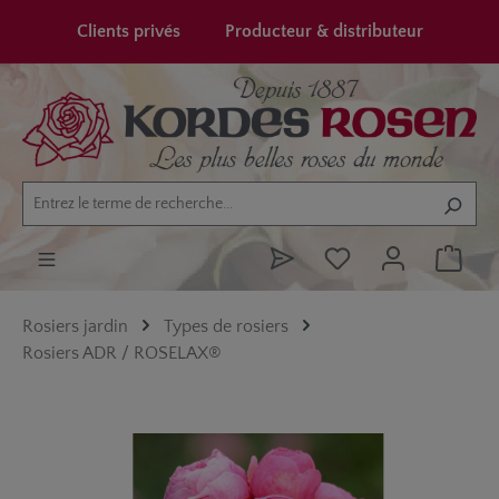
tenu principal
Clients privés
Producteur & distributeur
Rosiers jardin
Types de rosiers
Rosiers ADR / ROSELAX®
Ignorer la galerie d'images