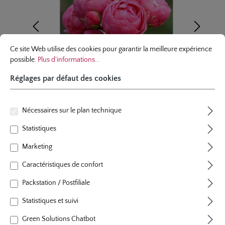
Réglages par défaut des cookies
Ce site Web utilise des cookies pour garantir la meilleure expérience possibl
Ce site Web utilise des cookies pour garantir la meilleure expérience
possible.
Plus d'informations...
Réglages par défaut des cookies
Nécessaires sur le plan technique
Statistiques
rosier á massif
Marketing
Pomponella®
Caractéristiques de confort
23 évaluations
Packstation / Postfiliale
Note moyenne de 4.8 sur 5 étoiles
couleur
rose foncé
Statistiques et suivi
floraison
floraison remontant
plants par m²
4
Green Solutions Chatbot
hauteur
100 cm