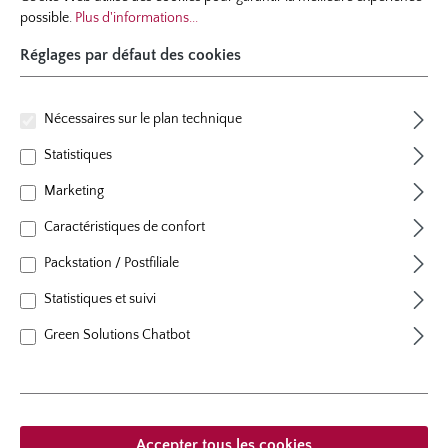
possible.
Plus d'informations...
Réglages par défaut des cookies
Nécessaires sur le plan technique
Statistiques
Marketing
Caractéristiques de confort
Packstation / Postfiliale
rosier ancien
Statistiques et suivi
Rose de Resht
Green Solutions Chatbot
19 évaluations
Note moyenne de 4.5 sur 5 étoiles
couleur
pourpre
, rouge
plants par m²
3
floraison
floraison remontant
Accepter tous les cookies